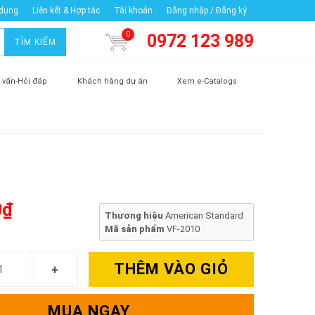
 dụng
Liên kết & Hợp tác
Tài khoản
Đăng nhập / Đăng ký
0
0972 123 989
TÌM KIẾM
 vấn-Hỏi đáp
Khách hàng dự án
Xem e-Catalogs
0₫
Thương hiệu
American Standard
Mã sản phẩm
VF-2010
THÊM VÀO GIỎ
MUA NGAY