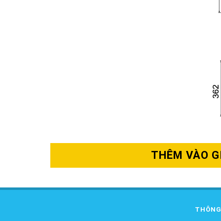
THÊM VÀO G
THÔNG