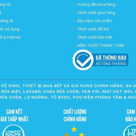
ng tôi
Hướng dẫn mua hàng
ệ
Chính sách giao hàng
ường đi
Bảo hành sản phẩm
ịnh sử dụng
Chính sách đổi trả
ết & Hợp tác
Chính sách bảo mật
HÌNH THỨC THANH TOÁN
 VỆ SINH, THIẾT BỊ NHÀ BẾP VÀ GIA DỤNG CHÍNH HÃNG, ĐA 
ỬA MẶT, LAVABO, CHẬU RỬA CHÉN, SEN VÒI, MÁY HÚT MÙI, 
RỬA CHÉN, LÒ NƯỚNG, TỦ RƯỢU, PHỤ KIỆN PHÒNG TẮM & NH