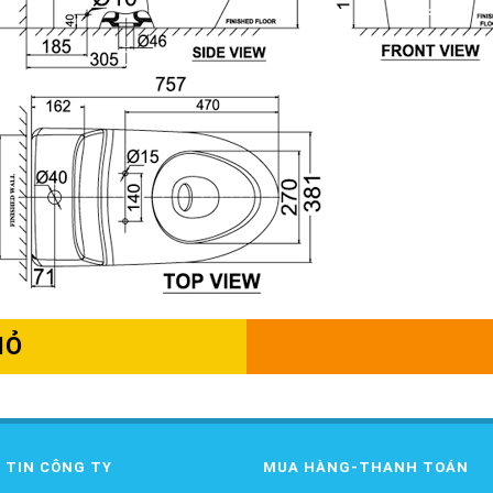
IỎ
 TIN CÔNG TY
MUA HÀNG-THANH TOÁN