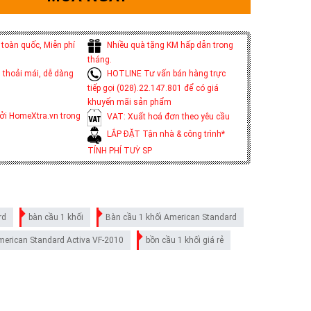
toàn quốc, Miễn phí
Nhiều quà tặng KM hấp dẫn trong
tháng.
 thoải mái, dễ dàng
HOTLINE Tư vấn bán hàng trực
tiếp gọi (028).22.147.801 để có giá
khuyến mãi sản phẩm
ởi HomeXtra.vn trong
VAT: Xuất hoá đơn theo yêu cầu
LẮP ĐẶT Tận nhà & công trình*
TÍNH PHÍ TUỲ SP
rd
bàn cầu 1 khối
Bàn cầu 1 khối American Standard
merican Standard Activa VF-2010
bồn cầu 1 khối giá rẻ