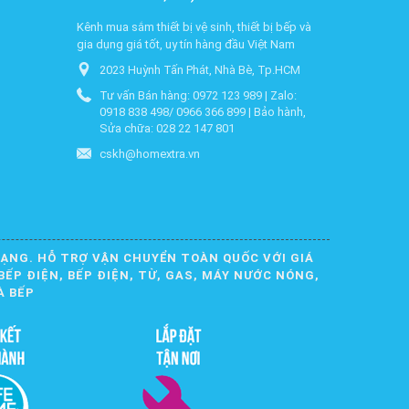
Kênh mua sắm thiết bị vệ sinh, thiết bị bếp và
gia dụng giá tốt, uy tín hàng đầu Việt Nam
2023 Huỳnh Tấn Phát, Nhà Bè, Tp.HCM
Tư vấn Bán hàng: 0972 123 989 | Zalo:
0918 838 498/ 0966 366 899 | Bảo hành,
Sửa chữa: 028 22 147 801
cskh@homextra.vn
DẠNG. HỖ TRỢ VẬN CHUYỂN TOÀN QUỐC VỚI GIÁ
BẾP ĐIỆN, BẾP ĐIỆN, TỪ, GAS, MÁY NƯỚC NÓNG,
À BẾP