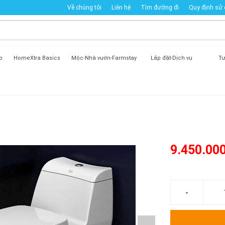
Về chúng tôi
Liên hệ
Tìm đường đi
Quy định sử
o
HomeXtra Basics
Mộc-Nhà vườn-Farmstay
Lắp đặt-Dịch vụ
Tư
9.450.00