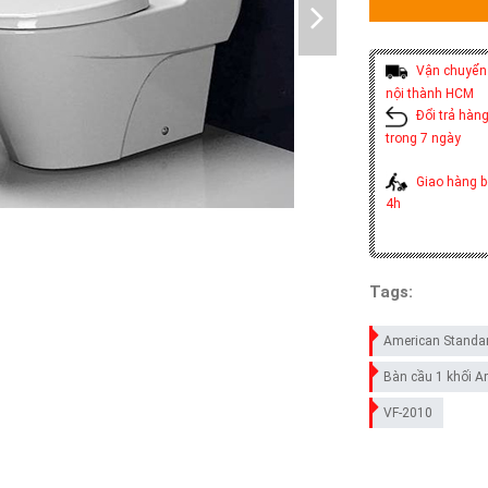
Vận chuyển 
nội thành HCM
Đổi trả hàng
trong 7 ngày
Giao hàng b
4h
Tags:
American Standa
Bàn cầu 1 khối A
VF-2010