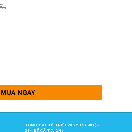
MUA NGAY
TỔNG ĐÀI HỖ TRỢ 028 22 147 801(8-
21H KỂ CẢ T7, CN)