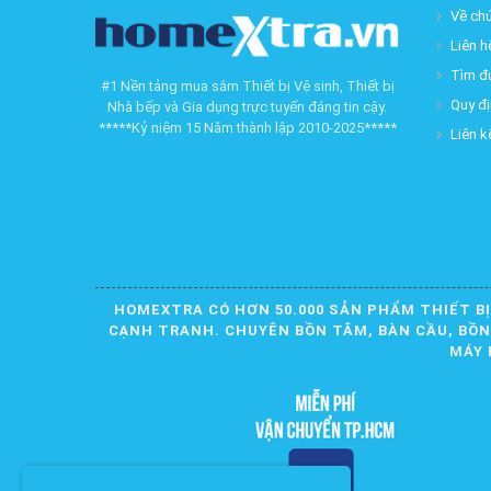
Về chú
Liên h
Tìm đ
#1 Nền tảng mua sắm Thiết bị Vệ sinh, Thiết bị
Quy đ
Nhà bếp và Gia dụng trực tuyến đáng tin cậy.
*****Kỷ niệm 15 Năm thành lập 2010-2025*****
Liên k
HOMEXTRA CÓ HƠN 50.000 SẢN PHẨM THIẾT BỊ
CẠNH TRANH. CHUYÊN BỒN TẮM, BÀN CẦU, BỒN R
MÁY 