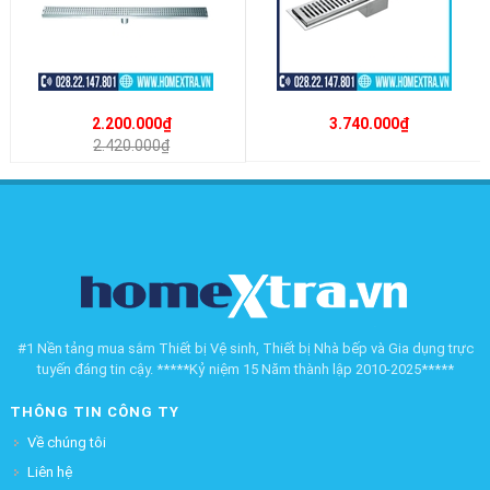
2.200.000₫
3.740.000₫
2.420.000₫
#1 Nền tảng mua sắm Thiết bị Vệ sinh, Thiết bị Nhà bếp và Gia dụng trực
tuyến đáng tin cậy. *****Kỷ niệm 15 Năm thành lập 2010-2025*****
THÔNG TIN CÔNG TY
Về chúng tôi
Liên hệ