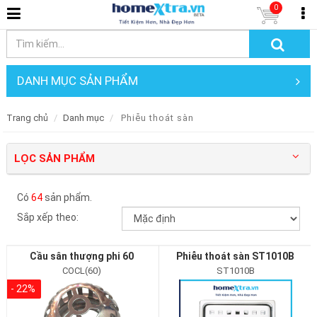
0
DANH MỤC SẢN PHẨM
Trang chủ
Danh mục
Phiễu thoát sàn
LỌC SẢN PHẨM
Có
64
sản phẩm.
Sắp xếp theo:
Cầu sân thượng phi 60
Phiễu thoát sàn ST1010B
COCL(60)
ST1010B
- 22%