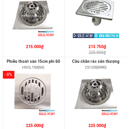
215.000₫
213.750₫
225.000₫
Phiễu thoát sàn 15cm phi 60
Cầu chắn rác sân thượng
HGCL150(60)
CS120(6090)
- 8%
225.000₫
225.000₫