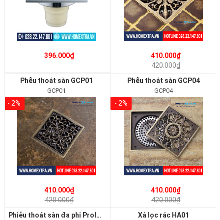
396.000₫
410.000₫
420.000₫
Phễu thoát sàn GCP01
Phễu thoát sàn GCP04
GCP01
GCP04
- 2%
- 2%
410.000₫
410.000₫
420.000₫
420.000₫
Phiễu thoát sàn đa phi Prolax HG-24 10x10cm
Xả lọc rác HA01