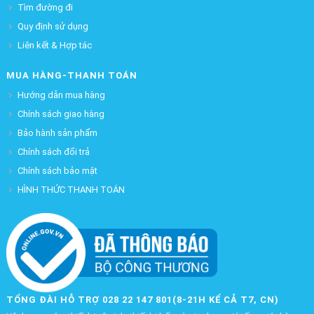
Tìm đường đi
Quy định sử dụng
Liên kết & Hợp tác
MUA HÀNG-THANH TOÁN
Hướng dẫn mua hàng
Chính sách giao hàng
Bảo hành sản phẩm
Chính sách đổi trả
Chính sách bảo mật
HÌNH THỨC THANH TOÁN
TỔNG ĐÀI HỖ TRỢ 028 22 147 801(8-21H KỂ CẢ T7, CN)