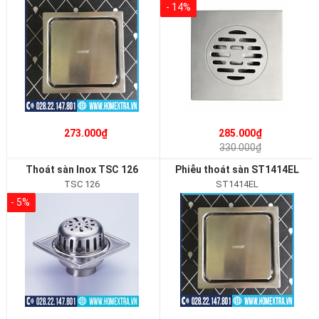
- 14%
273.000₫
285.000₫
330.000₫
Thoát sàn Inox TSC 126
Phiễu thoát sàn ST1414EL
TSC 126
ST1414EL
- 5%