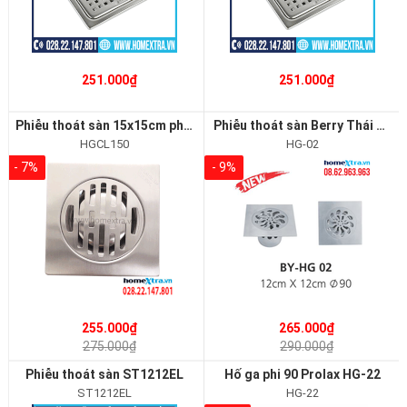
251.000₫
251.000₫
Phiễu thoát sàn 15x15cm phi 90
Phiễu thoát sàn Berry Thái Lan HG-02
HGCL150
HG-02
- 7%
- 9%
255.000₫
265.000₫
275.000₫
290.000₫
Phiễu thoát sàn ST1212EL
Hố ga phi 90 Prolax HG-22
ST1212EL
HG-22