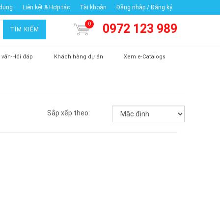
 dụng
Liên kết & Hợp tác
Tài khoản
Đăng nhập / Đăng ký
0
0972 123 989
TÌM KIẾM
 vấn-Hỏi đáp
Khách hàng dự án
Xem e-Catalogs
Sắp xếp theo: