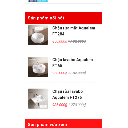
Sản phẩm nổi bật
Chậu rửa mặt Aqualem
FT284
850.000₫
1.192.000₫
Chậu lavabo Aqualem
FT66
950.000₫
1.182.000₫
Chậu rửa lavabo
Aqualem FT276
985.000₫
1.270.000₫
Sản phẩm vừa xem