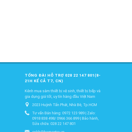
TỔNG ĐÀI HỖ TRỢ 028 22 147 801(8-
21H KỂ CẢ T7, CN)
Kênh mua sắm thiết bị vệ sinh, thiết bị bếp và
gia dụng giá tốt, uy tín hàng đầu Việt Nam
2023 Huỳnh Tấn Phát, Nhà Bè, Tp.HCM
Tư vấn Bán hàng: 0972 123 989 | Zalo:
0918 838 498/ 0966 366 899 | Bảo hành,
Sửa chữa: 028 22 147 801
cskh@homextra.vn