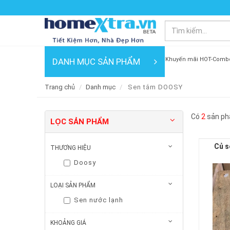
Khuyến mãi HOT-Comb
DANH MỤC SẢN PHẨM
Trang chủ
Danh mục
Sen tắm DOOSY
Có
2
sản ph
LỌC SẢN PHẨM
Củ s
THƯƠNG HIỆU
Doosy
LOẠI SẢN PHẨM
Sen nước lạnh
KHOẢNG GIÁ