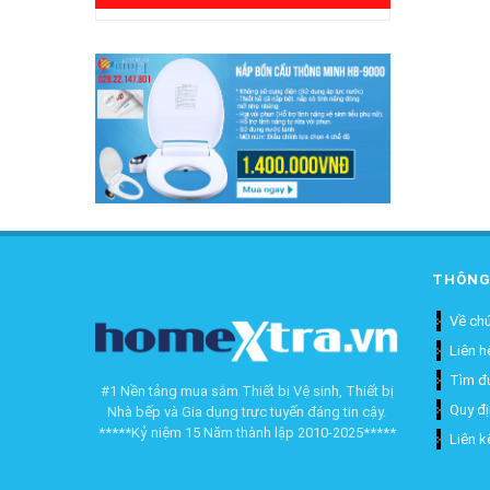
THÔNG
Về chú
Liên h
Tìm đ
#1 Nền tảng mua sắm Thiết bị Vệ sinh, Thiết bị
Quy đ
Nhà bếp và Gia dụng trực tuyến đáng tin cậy.
*****Kỷ niệm 15 Năm thành lập 2010-2025*****
Liên k