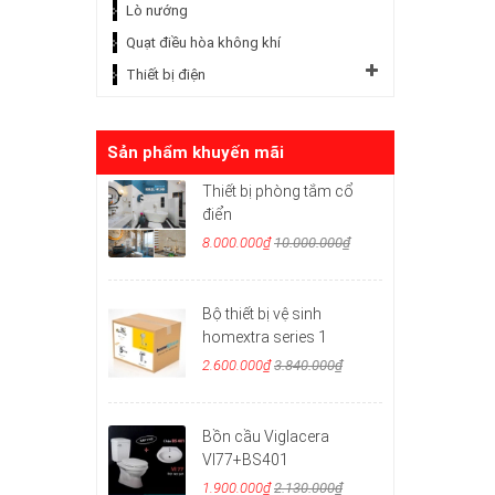
Lò nướng
Quạt điều hòa không khí
Thiết bị điện
Sản phẩm khuyến mãi
Thiết bị phòng tắm cổ
điển
8.000.000₫
10.000.000₫
Bộ thiết bị vệ sinh
homextra series 1
2.600.000₫
3.840.000₫
Bồn cầu Viglacera
VI77+BS401
1.900.000₫
2.130.000₫