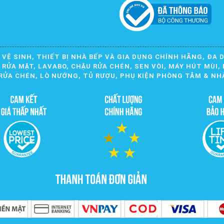
 VỆ SINH, THIẾT BỊ NHÀ BẾP VÀ GIA DỤNG CHÍNH HÃNG, ĐA 
ỬA MẶT, LAVABO, CHẬU RỬA CHÉN, SEN VÒI, MÁY HÚT MÙI, 
RỬA CHÉN, LÒ NƯỚNG, TỦ RƯỢU, PHỤ KIỆN PHÒNG TẮM & NH