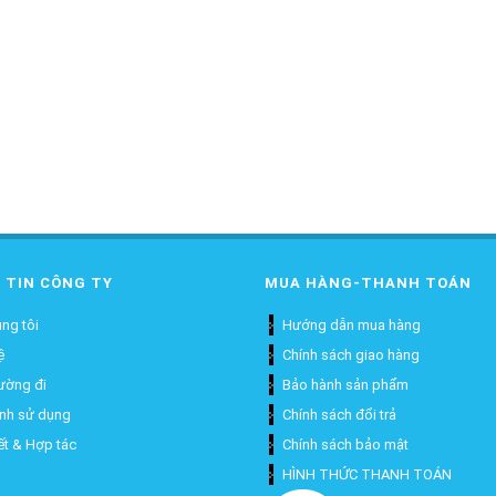
 TIN CÔNG TY
MUA HÀNG-THANH TOÁN
ng tôi
Hướng dẫn mua hàng
ệ
Chính sách giao hàng
ường đi
Bảo hành sản phẩm
ịnh sử dụng
Chính sách đổi trả
ết & Hợp tác
Chính sách bảo mật
HÌNH THỨC THANH TOÁN