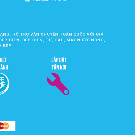
DẠNG. HỖ TRỢ VẬN CHUYỂN TOÀN QUỐC VỚI GIÁ
BẾP ĐIỆN, BẾP ĐIỆN, TỪ, GAS, MÁY NƯỚC NÓNG,
À BẾP