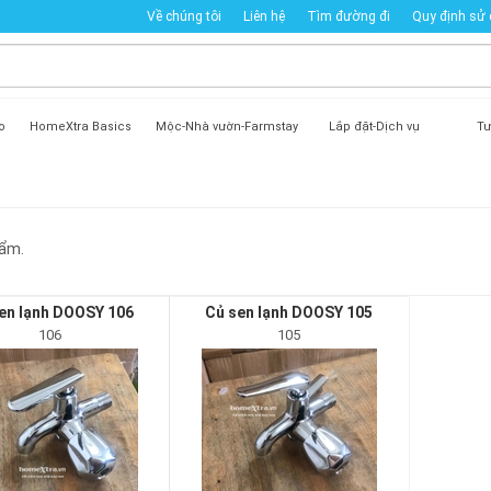
Về chúng tôi
Liên hệ
Tìm đường đi
Quy định sử
o
HomeXtra Basics
Mộc-Nhà vườn-Farmstay
Lắp đặt-Dịch vụ
Tư
ẩm.
en lạnh DOOSY 106
Củ sen lạnh DOOSY 105
106
105