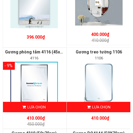
400.000₫
396.000₫
410.000₫
Gương phòng tắm 4116 (45x60cm)
Gương treo tường 1106
4116
1106
- 9%
LỰA CHỌN
LỰA CHỌN
410.000₫
410.000₫
450.000₫