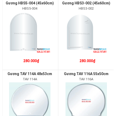
Gương HBS5-004 (45x60cm)
Gương HBS3-002 (45x60cm)
HBS5-004
HBS3-002
280.000₫
280.000₫
Gương TAV 114A 48x53cm
Gương TAV 116A 55x50cm
TAV 114A
TAV 116A