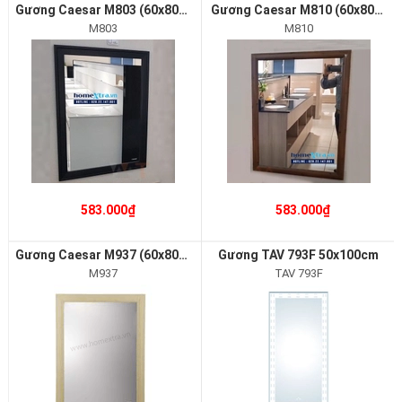
Gương Caesar M803 (60x80cm)
Gương Caesar M810 (60x80cm)
M803
M810
583.000₫
583.000₫
Gương Caesar M937 (60x80cm)
Gương TAV 793F 50x100cm
M937
TAV 793F