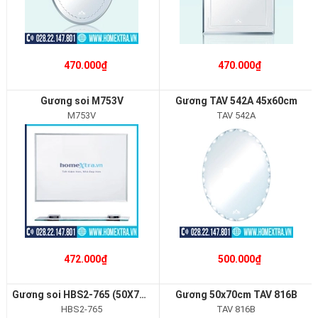
470.000₫
470.000₫
Gương soi M753V
Gương TAV 542A 45x60cm
M753V
TAV 542A
472.000₫
500.000₫
Gương soi HBS2-765 (50X70cm)
Gương 50x70cm TAV 816B
HBS2-765
TAV 816B