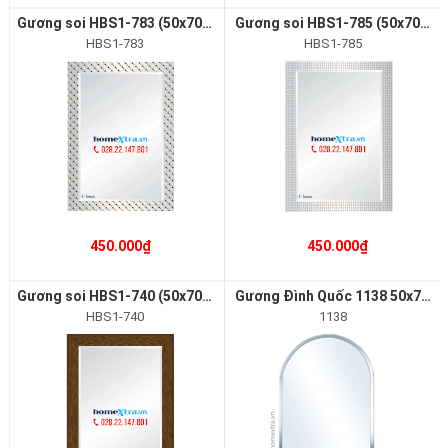
Gương soi HBS1-783 (50x70cm)
Gương soi HBS1-785 (50x70cm)
HBS1-783
HBS1-785
450.000₫
450.000₫
Gương soi HBS1-740 (50x70cm)
Gương Đình Quốc 1138 50x70cm
HBS1-740
1138