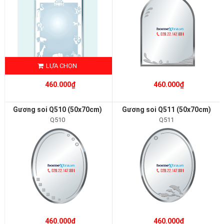
LỰA CHỌN
460.000₫
460.000₫
Gương soi Q510 (50x70cm)
Gương soi Q511 (50x70cm)
Q510
Q511
460.000₫
460.000₫