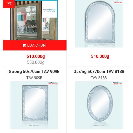
- 7%
LỰA CHỌN
510.000₫
510.000₫
550.000₫
Gương 50x70cm TAV 909B
Gương 50x70cm TAV 818B
TAV 909B
TAV 818B