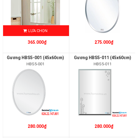
LỰA CHỌN
365.000₫
275.000₫
Gương HBS5-001 (45x60cm)
Gương HBS5-011 (45x60cm)
HBS5-001
HBS5-011
280.000₫
280.000₫