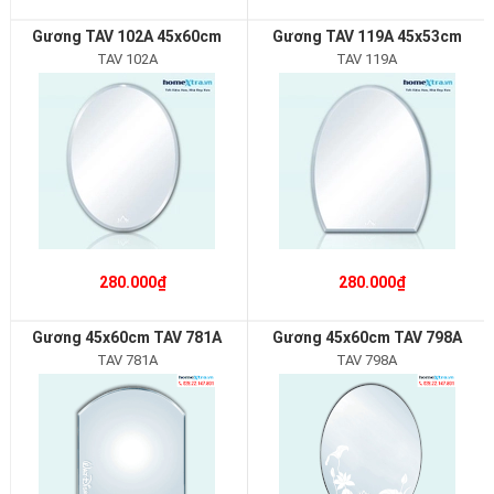
Gương TAV 102A 45x60cm
Gương TAV 119A 45x53cm
TAV 102A
TAV 119A
280.000₫
280.000₫
Gương 45x60cm TAV 781A
Gương 45x60cm TAV 798A
TAV 781A
TAV 798A