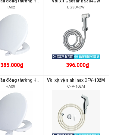
Nắp bồn cầu đóng thường HA02
Vòi xịt Caesar BS304CW
HA02
BS304CW
385.000₫
396.000₫
Nắp bồn cầu đóng thường HA09
Vòi xịt vệ sinh Inax CFV-102M
HA09
CFV-102M