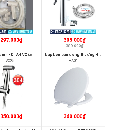
297.000₫
305.000₫
380.000₫
 sinh FOTAR VX25
Nắp bồn cầu đóng thường HA01
VX25
HA01
350.000₫
360.000₫