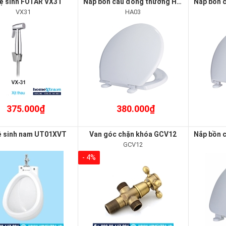
vệ sinh FOTAR VX31
Nắp bồn cầu đóng thường HA03
VX31
HA03
375.000₫
380.000₫
ệ sinh nam UT01XVT
Van góc chặn khóa GCV12
GCV12
- 4%