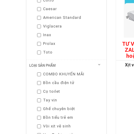
Cotto
Caesar
American Standard
Viglacera
Inax
TƯ V
Prolax
ZAL
Toto
ho
Xịt 
LOẠI SẢN PHẨM
COMBO KHUYẾN MÃI
Bồn cầu điện tử
Cọ toilet
Tay vịn
Ghế chuyên biệt
Bồn tiểu trẻ em
Vòi xịt vệ sinh