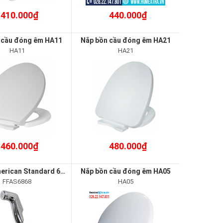
410.000₫
440.000₫
 cầu đóng êm HA11
Nắp bồn cầu đóng êm HA21
HA11
HA21
460.000₫
480.000₫
Vòi xịt American Standard 6868
Nắp bồn cầu đóng êm HA05
FFAS6868
HA05