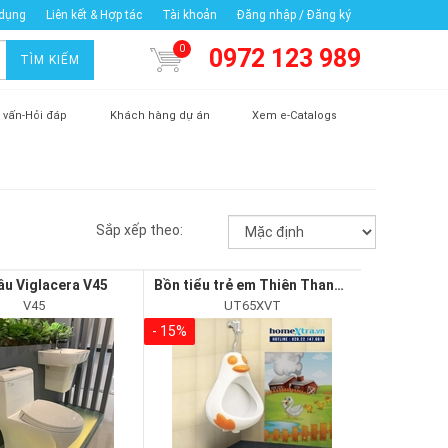
 dụng
Liên kết & Hợp tác
Tài khoản
Đăng nhập / Đăng ký
0
0972 123 989
TÌM KIẾM
 vấn-Hỏi đáp
Khách hàng dự án
Xem e-Catalogs
Sắp xếp theo:
ầu Viglacera V45
Bồn tiểu trẻ em Thiên Thanh DUCKY
V45
UT65XVT
- 15%