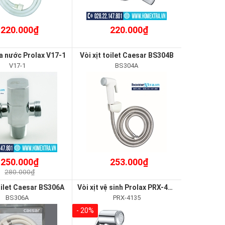
220.000₫
220.000₫
a nước Prolax V17-1
Vòi xịt toilet Caesar BS304B
V17-1
BS304A
250.000₫
253.000₫
280.000₫
toilet Caesar BS306A
Vòi xịt vệ sinh Prolax PRX-4135
BS306A
PRX-4135
- 20%