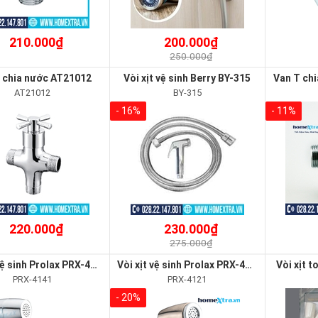
210.000₫
200.000₫
250.000₫
 chia nước AT21012
Vòi xịt vệ sinh Berry BY-315
Van T chi
AT21012
BY-315
- 16%
- 11%
220.000₫
230.000₫
275.000₫
Vòi xịt vệ sinh Prolax PRX-4141
Vòi xịt vệ sinh Prolax PRX-4121
Vòi xịt 
PRX-4141
PRX-4121
- 20%