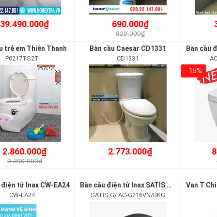
39.490.000₫
690.000₫
820.000₫
u trẻ em Thiên Thanh
Bàn cầu Caesar CD1331
P0217TS2T
CD1331
AC
- 15%
2.860.000₫
2.773.000₫
8
3.390.000₫
 điện tử Inax CW-EA24
Bàn cầu điện tử Inax SATIS G/ AC-G216VN/BKG
CW-EA24
SATIS G/ AC-G216VN/BKG