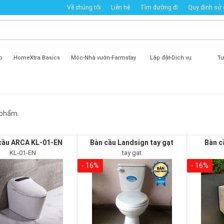
Về chúng tôi
Liên hệ
Tìm đường đi
Quy định sử
o
HomeXtra Basics
Mộc-Nhà vườn-Farmstay
Lắp đặt-Dịch vụ
Tư
phẩm.
cầu ARCA KL-01-EN
Bàn cầu Landsign tay gạt
Bàn c
KL-01-EN
tay gạt
- 16%
- 16%