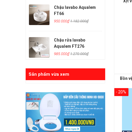
Xịt 
Chậu lavabo Aqualem
FT66
950.000₫
1.182.000₫
Chậu rửa lavabo
Aqualem FT276
985.000₫
1.270.000₫
Sản phẩm vừa xem
Bồn v
- 20%