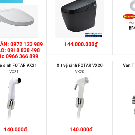
ẤN: 0972 123 989
144.000.000₫
O: 0918 838 498
ặc 0966 366 899
vệ sinh FOTAR VX21
Xịt vệ sinh FOTAR VX20
Van T
VX21
VX20
140.000₫
140.000₫