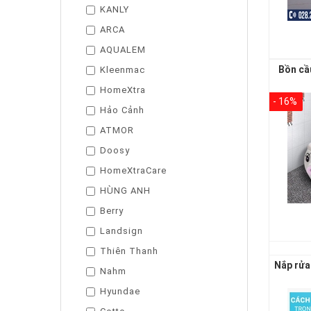
KANLY
ARCA
AQUALEM
Bồn cầ
Kleenmac
HomeXtra
- 16%
Hảo Cảnh
ATMOR
Doosy
HomeXtraCare
HÙNG ANH
Berry
Landsign
Thiên Thanh
Nắp rửa
Nahm
Hyundae