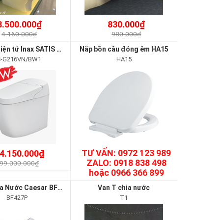
3.500.000₫
830.000₫
4.160.000₫
980.000₫
Bàn cầu điện tử Inax SATIS G/ AC-G216VN/BW1
Nắp bồn cầu đóng êm HA15
-G216VN/BW1
HA15
TƯ VẤN: 0972 123 989
4.150.000₫
ZALO: 0918 838 498
99.000.000₫
hoặc 0966 366 899
Van T Chia Nước Caesar BF427P
Van T chia nước
BF427P
T1