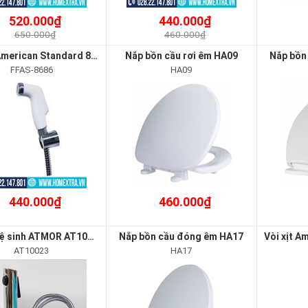
520.000₫
440.000₫
650.000₫
460.000₫
Vòi xịt American Standard 8686
Nắp bồn cầu rơi êm HA09
Nắp bồn
FFAS-8686
HA09
440.000₫
460.000₫
Vòi xịt vệ sinh ATMOR AT10023
Nắp bồn cầu đóng êm HA17
AT10023
HA17