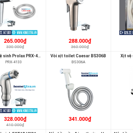
265.000₫
288.000₫
330.000₫
360.000₫
Vòi xịt vệ sinh Prolax PRX-4133
Vòi xịt toilet Caesar BS306B
Xịt vệ
PRX-4133
BS306A
328.000₫
341.000₫
410.000₫