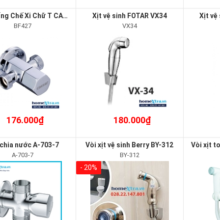
Van Khống Chế Xi Chữ T CAESAR BF427
Xịt vệ sinh FOTAR VX34
Xịt vệ
BF427
VX34
176.000₫
180.000₫
chia nước A-703-7
Vòi xịt vệ sinh Berry BY-312
Vòi xịt 
A-703-7
BY-312
- 20%