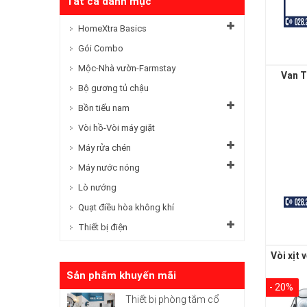
Tất cả danh mục
HomeXtra Basics
Gói Combo
Mộc-Nhà vườn-Farmstay
Van T
Bộ gương tủ chậu
Bồn tiểu nam
Vòi hồ-Vòi máy giặt
Máy rửa chén
Máy nước nóng
Lò nướng
Quạt điều hòa không khí
Thiết bị điện
Sản phẩm khuyến mãi
- 20%
Thiết bị phòng tắm cổ