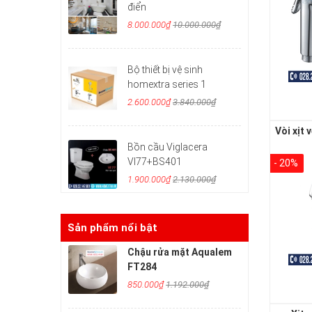
điển
8.000.000₫
10.000.000₫
Bộ thiết bị vệ sinh
homextra series 1
2.600.000₫
3.840.000₫
Bồn cầu Viglacera
VI77+BS401
- 20%
1.900.000₫
2.130.000₫
Sản phẩm nổi bật
Chậu rửa mặt Aqualem
FT284
850.000₫
1.192.000₫