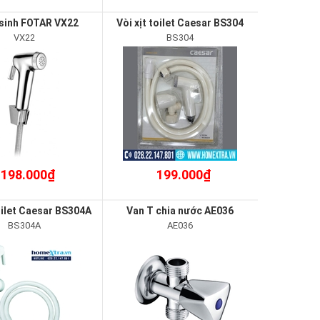
 sinh FOTAR VX22
Vòi xịt toilet Caesar BS304
VX22
BS304
198.000₫
199.000₫
toilet Caesar BS304A
Van T chia nước AE036
BS304A
AE036