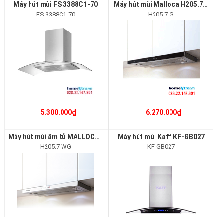
Máy hút mùi FS 3388C1-70
Máy hút mùi Malloca H205.7-G
FS 3388C1-70
H205.7-G
5.300.000₫
6.270.000₫
Máy hút mùi âm tủ MALLOCA H205.7 WG
Máy hút mùi Kaff KF-GB027
H205.7 WG
KF-GB027