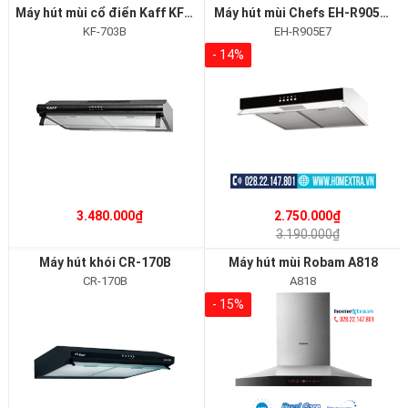
Máy hút mùi cổ điển Kaff KF-703B
Máy hút mùi Chefs EH-R905E7
KF-703B
EH-R905E7
- 14%
3.480.000₫
2.750.000₫
3.190.000₫
Máy hút khói CR-170B
Máy hút mùi Robam A818
CR-170B
A818
- 15%