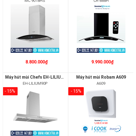
MC 9018HS
CR-888H
8.800.000₫
9.990.000₫
Máy hút mùi Chefs EH-LILIUM90P
Máy hút mùi Robam A609
EH-LILIUM90P
A609
- 15%
- 15%