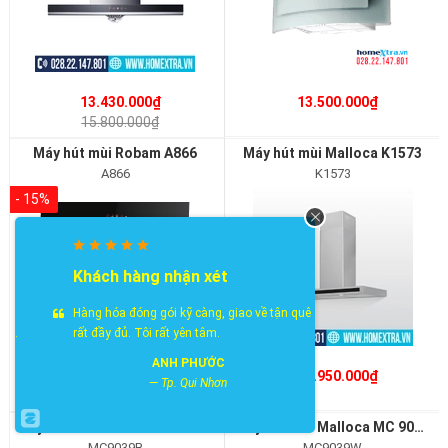
13.430.000₫
13.500.000₫
15.800.000₫
Máy hút mùi Robam A866
Máy hút mùi Malloca K1573
A866
K1573
- 15%
Khách hàng nhận xét
Hàng hóa đóng gói kỹ càng, giao về tận quê
rất đầy đủ. Tôi rất yên tâm.
ANH PHƯỚC
13.515.000₫
15.950.000₫
—
Tp. Qui Nhơn
15.900.000₫
Máy hút khói khử mùi Malloca MC 9039B
Máy hút mùi Malloca MC 9039W
MC9039B
MC9039W