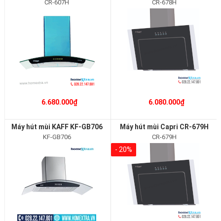
CR-607H
CR-678H
6.680.000₫
6.080.000₫
Máy hút mùi KAFF KF-GB706
Máy hút mùi Capri CR-679H
KF-GB706
CR-679H
- 20%