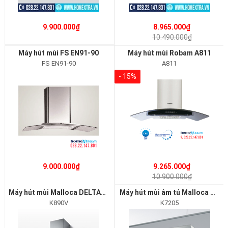
9.900.000₫
8.965.000₫
10.490.000₫
Máy hút mùi FS EN91-90
Máy hút mùi Robam A811
FS EN91-90
A811
- 15%
9.000.000₫
9.265.000₫
10.900.000₫
Máy hút mùi Malloca DELTA-K890V
Máy hút mùi âm tủ Malloca VISSO-K7205
K890V
K7205