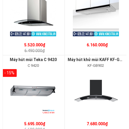
5.520.000₫
6.160.000₫
6.490.000₫
Máy hút mùi Teka C 9420
Máy hút khử mùi KAFF KF-GB902
C 9420
KF-GB902
- 15%
5.695.000₫
7.680.000₫