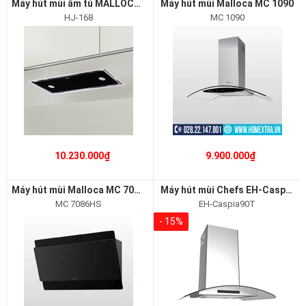
Máy hút mùi âm tủ MALLOCA HJ-168
Máy hút mùi Malloca MC 1090
HJ-168
MC 1090
10.230.000₫
9.900.000₫
Máy hút mùi Malloca MC 7086HS
Máy hút mùi Chefs EH-Caspia90T
MC 7086HS
EH-Caspia90T
- 15%