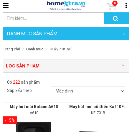
0
DANH MỤC SẢN PHẨM
Trang chủ
Danh mục
Máy hút mùi
LỌC SẢN PHẨM
Có
222
sản phẩm.
Sắp xếp theo:
Máy hút mùi Robam A610
Máy hút mùi cổ điển Kaff KF-701B
A610
KF-701B
- 15%