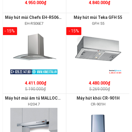
4.950.000₫
4.840.000₫
Máy hút mùi Chefs EH-R506E7
Máy hút mùi Teka GFH 55
EH-R506E7
GFH 55
- 15%
- 15%
4.411.000₫
4.480.000₫
5.190.000₫
5.269.000₫
Máy hút mùi âm tủ MALLOCA H204.7
Máy hút khói CR-901H
H204.7
CR-901H