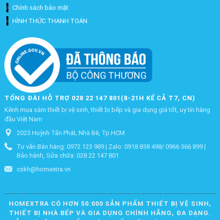
Chính sách bảo mật
HÌNH THỨC THANH TOÁN
TỔNG ĐÀI HỖ TRỢ 028 22 147 801(8-21H KỂ CẢ T7, CN)
Kênh mua sắm thiết bị vệ sinh, thiết bị bếp và gia dụng giá tốt, uy tín hàng
đầu Việt Nam
2023 Huỳnh Tấn Phát, Nhà Bè, Tp.HCM
Tư vấn Bán hàng: 0972 123 989 | Zalo: 0918 838 498/ 0966 366 899 |
Bảo hành, Sửa chữa: 028 22 147 801
cskh@homextra.vn
HOMEXTRA CÓ HƠN 50.000 SẢN PHẨM THIẾT BỊ VỆ SINH,
THIẾT BỊ NHÀ BẾP VÀ GIA DỤNG CHÍNH HÃNG, ĐA DẠNG.