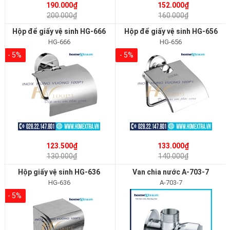
190.000₫
152.000₫
200.000₫
160.000₫
Hộp để giấy vệ sinh HG-666
Hộp để giấy vệ sinh HG-656
HG-666
HG-656
- 5%
- 5%
123.500₫
133.000₫
130.000₫
140.000₫
Hộp giấy vệ sinh HG-636
Van chia nước A-703-7
HG-636
A-703-7
- 5%