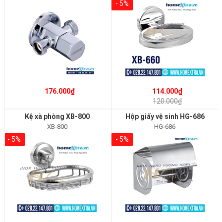
- 5%
176.000₫
114.000₫
120.000₫
Kệ xà phòng XB-800
Hộp giấy vệ sinh HG-686
XB-800
HG-686
- 5%
- 5%