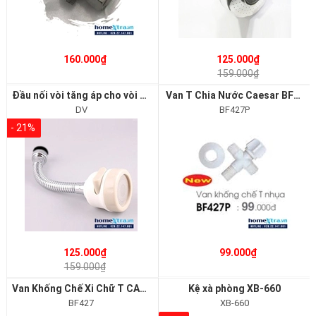
160.000₫
125.000₫
159.000₫
Đầu nối vòi tăng áp cho vòi rửa bát 3 chế độ
Van T Chia Nước Caesar BF427P
DV
BF427P
- 21%
125.000₫
99.000₫
159.000₫
Van Khống Chế Xi Chữ T CAESAR BF427
Kệ xà phòng XB-660
BF427
XB-660