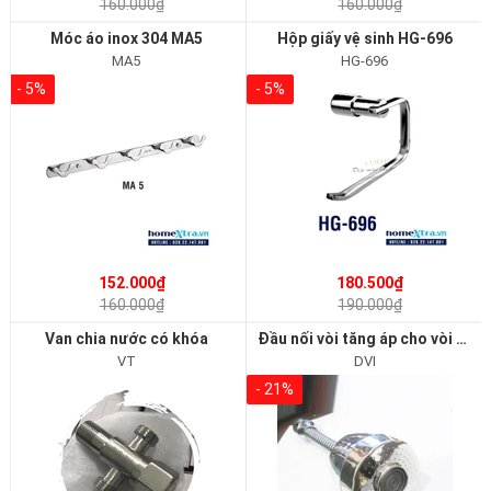
160.000₫
160.000₫
Móc áo inox 304 MA5
Hộp giấy vệ sinh HG-696
MA5
HG-696
- 5%
- 5%
152.000₫
180.500₫
160.000₫
190.000₫
Van chia nước có khóa
Đầu nối vòi tăng áp cho vòi rửa bát 2 chế độ
VT
DVI
- 21%