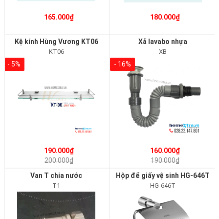
165.000₫
180.000₫
Kệ kính Hùng Vương KT06
Xả lavabo nhựa
KT06
XB
- 5%
- 16%
190.000₫
160.000₫
200.000₫
190.000₫
Van T chia nước
Hộp để giấy vệ sinh HG-646T
T1
HG-646T