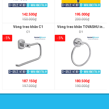
142.500₫
195.000₫
150.000₫
200.000₫
Vòng treo khăn C1
Vòng treo khăn TOVASHU inox 304 D1
C1
D1
- 5%
- 5%
187.150₫
180.500₫
197.000₫
190.000₫