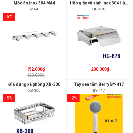
Móc áo inox 304 MA4
Hộp giấy vệ sinh inox 304 Hùng Vương HG676
MA4
HG-676
- 5%
152.000₫
200.000₫
160.000₫
Đĩa đựng xà phòng XB-300
Tay sen tắm Berry BY-417
XB-300
BY-417
- 5%
- 2%