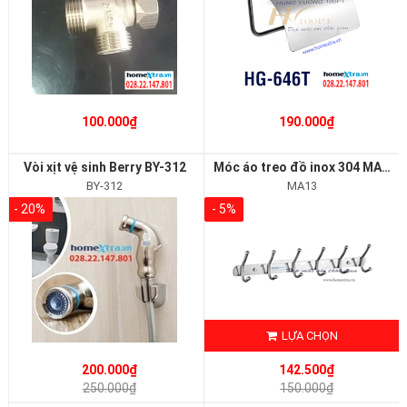
100.000₫
190.000₫
Vòi xịt vệ sinh Berry BY-312
Móc áo treo đồ inox 304 MA13
BY-312
MA13
- 20%
- 5%
LỰA CHỌN
200.000₫
142.500₫
250.000₫
150.000₫