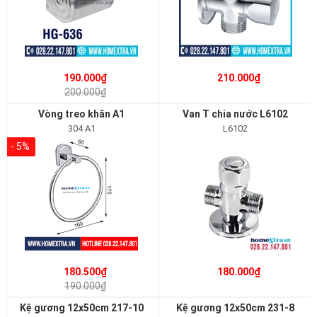
190.000₫
210.000₫
200.000₫
Vòng treo khăn A1
Van T chia nước L6102
304 A1
L6102
- 5%
180.500₫
180.000₫
190.000₫
Kệ gương 12x50cm 217-10
Kệ gương 12x50cm 231-8