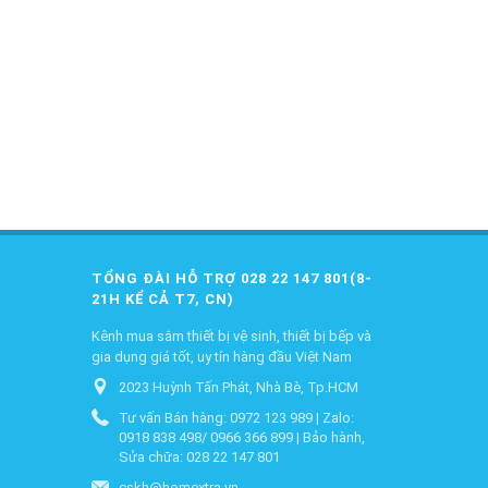
TỔNG ĐÀI HỖ TRỢ 028 22 147 801(8-
21H KỂ CẢ T7, CN)
Kênh mua sắm thiết bị vệ sinh, thiết bị bếp và
gia dụng giá tốt, uy tín hàng đầu Việt Nam
2023 Huỳnh Tấn Phát, Nhà Bè, Tp.HCM
Tư vấn Bán hàng: 0972 123 989 | Zalo:
0918 838 498/ 0966 366 899 | Bảo hành,
Sửa chữa: 028 22 147 801
cskh@homextra.vn