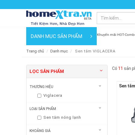
Khuyến mãi HOT-Comb
DANH MỤC SẢN PHẨM
Trang chủ
Danh mục
Sen tắm VIGLACERA
Có
11
sản p
LỌC SẢN PHẨM
THƯƠNG HIỆU
Viglacera
LOẠI SẢN PHẨM
Sen tắm nóng lạnh
KHOẢNG GIÁ