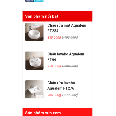
Sản phẩm nổi bật
Chậu rửa mặt Aqualem
FT284
850.000₫
1.192.000₫
Chậu lavabo Aqualem
FT66
950.000₫
1.182.000₫
Chậu rửa lavabo
Aqualem FT276
985.000₫
1.270.000₫
Sản phẩm vừa xem