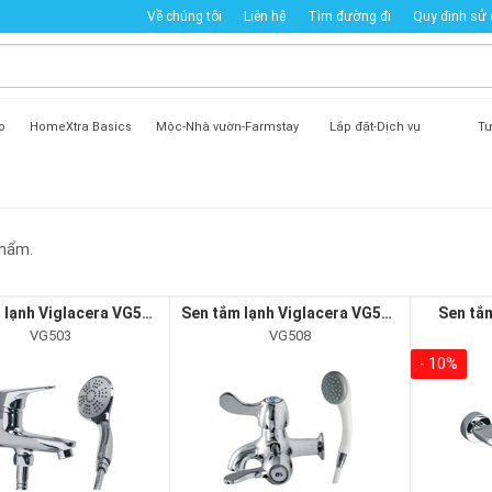
Về chúng tôi
Liên hệ
Tìm đường đi
Quy định sử
o
HomeXtra Basics
Mộc-Nhà vườn-Farmstay
Lắp đặt-Dịch vụ
Tư
hẩm.
Sen tắm lạnh Viglacera VG503
Sen tắm lạnh Viglacera VG508
Sen tắ
VG503
VG508
- 10%