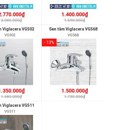
2.770.000₫
1.400.000₫
3.080.000₫
1.590.000₫
m Viglacera VG502
Sen tắm Viglacera VG568
VG502
VG568
- 13%
1.350.000₫
1.500.000₫
1.380.000₫
1.730.000₫
m Viglacera VG511
VG511