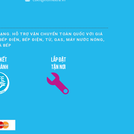
DẠNG. HỖ TRỢ VẬN CHUYỂN TOÀN QUỐC VỚI GIÁ
BẾP ĐIỆN, BẾP ĐIỆN, TỪ, GAS, MÁY NƯỚC NÓNG,
À BẾP