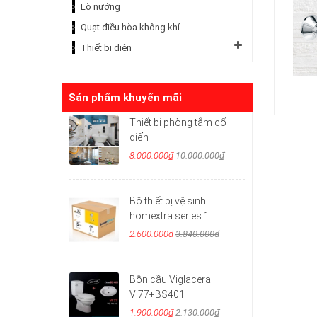
Lò nướng
Quạt điều hòa không khí
Thiết bị điện
Sản phẩm khuyến mãi
Thiết bị phòng tắm cổ
điển
8.000.000₫
10.000.000₫
Bộ thiết bị vệ sinh
homextra series 1
2.600.000₫
3.840.000₫
Bồn cầu Viglacera
VI77+BS401
1.900.000₫
2.130.000₫