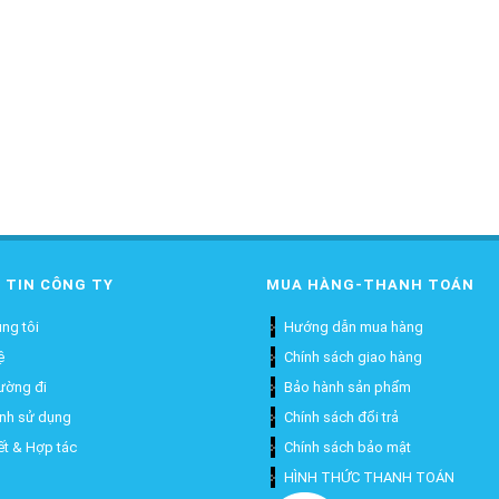
 TIN CÔNG TY
MUA HÀNG-THANH TOÁN
ng tôi
Hướng dẫn mua hàng
ệ
Chính sách giao hàng
ường đi
Bảo hành sản phẩm
ịnh sử dụng
Chính sách đổi trả
ết & Hợp tác
Chính sách bảo mật
HÌNH THỨC THANH TOÁN