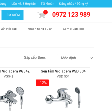
 dụng
Liên kết & Hợp tác
Tài khoản
Đăng nhập / Đăng ký
0
0972 123 989
TÌM KIẾM
 vấn-Hỏi đáp
Khách hàng dự án
Xem e-Catalogs
Sắp xếp theo:
m Viglacera VG542
Sen tắm Viglacera VSD 504
VG542
VSD 504
- 12%