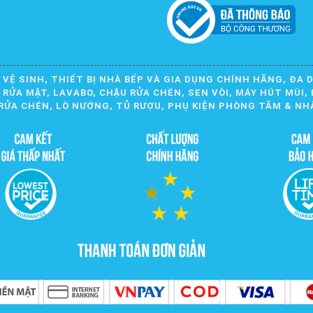
 VỆ SINH, THIẾT BỊ NHÀ BẾP VÀ GIA DỤNG CHÍNH HÃNG, ĐA 
ỬA MẶT, LAVABO, CHẬU RỬA CHÉN, SEN VÒI, MÁY HÚT MÙI, 
RỬA CHÉN, LÒ NƯỚNG, TỦ RƯỢU, PHỤ KIỆN PHÒNG TẮM & NH