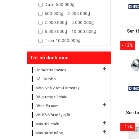
Dưới 500.000₫
500.000₫ - 2.000.000₫
2.000.000₫ - 5.000.000₫
Sen t
5.000.000₫ - 10.000.000₫
Trên 10.000.000₫
- 13%
Tất cả danh mục
HomeXtra Basics
Gói Combo
Mộc-Nhà vườn-Farmstay
Bộ gương tủ chậu
Bồn tiểu nam
Sen t
Vòi hồ-Vòi máy giặt
Máy rửa chén
- 17%
Máy nước nóng