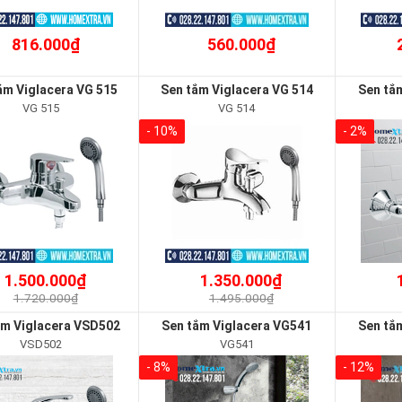
816.000₫
560.000₫
ắm Viglacera VG 515
Sen tắm Viglacera VG 514
Sen tắ
VG 515
VG 514
- 10%
- 2%
1.500.000₫
1.350.000₫
1.720.000₫
1.495.000₫
ắm Viglacera VSD502
Sen tắm Viglacera VG541
Sen tắ
VSD502
VG541
- 8%
- 12%