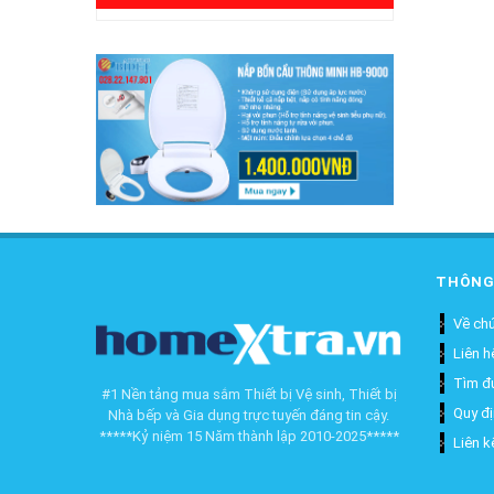
THÔNG
Về chú
Liên h
Tìm đ
#1 Nền tảng mua sắm Thiết bị Vệ sinh, Thiết bị
Quy đ
Nhà bếp và Gia dụng trực tuyến đáng tin cậy.
*****Kỷ niệm 15 Năm thành lập 2010-2025*****
Liên k