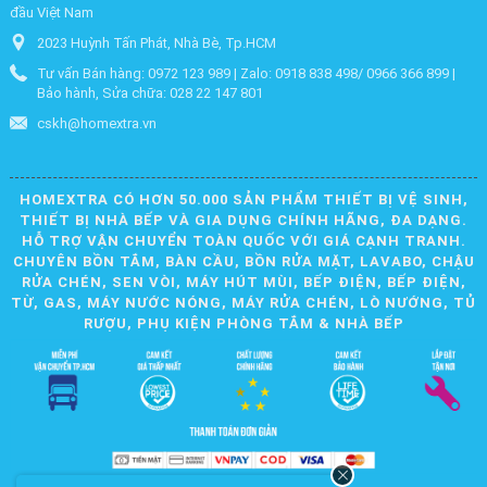
đầu Việt Nam
2023 Huỳnh Tấn Phát, Nhà Bè, Tp.HCM
Tư vấn Bán hàng: 0972 123 989 | Zalo: 0918 838 498/ 0966 366 899 |
Bảo hành, Sửa chữa: 028 22 147 801
cskh@homextra.vn
HOMEXTRA CÓ HƠN 50.000 SẢN PHẨM THIẾT BỊ VỆ SINH,
THIẾT BỊ NHÀ BẾP VÀ GIA DỤNG CHÍNH HÃNG, ĐA DẠNG.
HỖ TRỢ VẬN CHUYỂN TOÀN QUỐC VỚI GIÁ CẠNH TRANH.
CHUYÊN BỒN TẮM, BÀN CẦU, BỒN RỬA MẶT, LAVABO, CHẬU
RỬA CHÉN, SEN VÒI, MÁY HÚT MÙI, BẾP ĐIỆN, BẾP ĐIỆN,
TỪ, GAS, MÁY NƯỚC NÓNG, MÁY RỬA CHÉN, LÒ NƯỚNG, TỦ
RƯỢU, PHỤ KIỆN PHÒNG TẮM & NHÀ BẾP