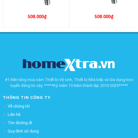
508.000₫
508.000₫
#1 Nền tảng mua sắm Thiết bị Vệ sinh, Thiết bị Nhà bếp và Gia dụng trực
tuyến đáng tin cậy. *****Kỷ niệm 15 Năm thành lập 2010-2025*****
THÔNG TIN CÔNG TY
Về chúng tôi
Liên hệ
Tìm đường đi
Quy định sử dụng