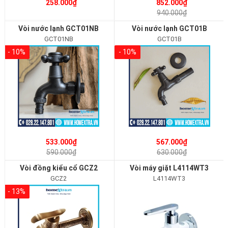
258.000₫
852.000₫
940.000₫
Vòi nước lạnh GCT01NB
Vòi nước lạnh GCT01B
GCT01NB
GCT01B
- 10%
- 10%
533.000₫
567.000₫
590.000₫
630.000₫
Vòi đồng kiểu cổ GCZ2
Vòi máy giặt L4114WT3
GCZ2
L4114WT3
- 13%