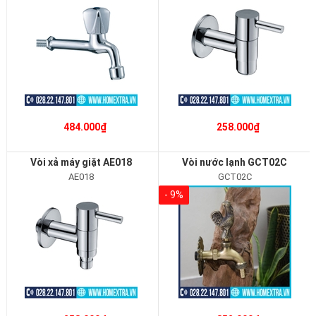
484.000₫
258.000₫
Vòi xả máy giặt AE018
Vòi nước lạnh GCT02C
AE018
GCT02C
- 9%