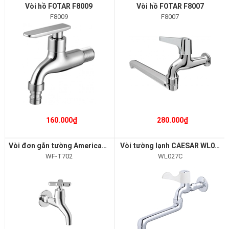
Vòi hồ FOTAR F8009
Vòi hồ FOTAR F8007
F8009
F8007
160.000₫
280.000₫
Vòi đơn gắn tường American Standard WF-T702
Vòi tường lạnh CAESAR WL027C
WF-T702
WL027C