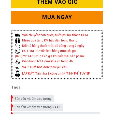
THÊM VÀO GIỎ
MUA NGAY
Vận chuyển toàn quốc, Miễn phí nội thành HCM
Nhiều quà tặng KM hấp dẫn trong tháng.
Đổi trả hàng thoải mái, dễ dàng trong 7 ngày
HOTLINE Tư vấn bán hàng trực tiếp gọi
(028).22.147.801 để có giá khuyến mãi sản phẩm
Giao hàng bởi HomeXtra.vn trong 4h
VAT: Xuất hoá đơn theo yêu cầu
LẮP ĐẶT Tận nhà & công trình* TÍNH PHÍ TUỲ SP
Tags:
Bàn cầu két âm treo tường
Bàn cầu két âm treo tường NAAN