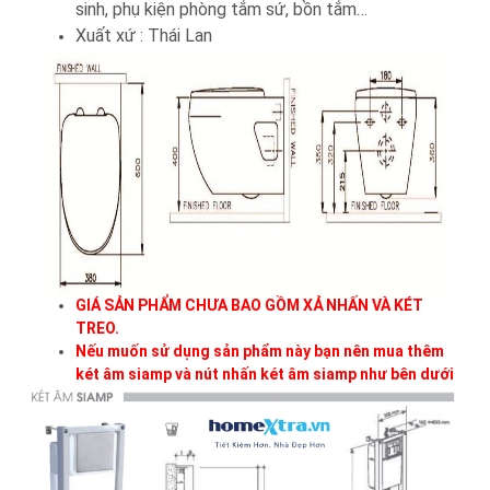
sinh, phụ kiện phòng tắm sứ, bồn tắm…
Xuất xứ : Thái Lan
GIÁ SẢN PHẨM CHƯA BAO GỒM XẢ NHẤN VÀ KÉT
TREO.
Nếu muốn sử dụng sản phẩm này bạn nên mua thêm
két âm siamp và nút nhấn két âm siamp như bên dưới