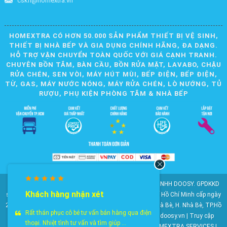
cskh@homextra.vn
HOMEXTRA CÓ HƠN 50.000 SẢN PHẨM THIẾT BỊ VỆ SINH,
THIẾT BỊ NHÀ BẾP VÀ GIA DỤNG CHÍNH HÃNG, ĐA DẠNG.
HỖ TRỢ VẬN CHUYỂN TOÀN QUỐC VỚI GIÁ CẠNH TRANH.
CHUYÊN BỒN TẮM, BÀN CẦU, BỒN RỬA MẶT, LAVABO, CHẬU
RỬA CHÉN, SEN VÒI, MÁY HÚT MÙI, BẾP ĐIỆN, BẾP ĐIỆN,
TỪ, GAS, MÁY NƯỚC NÓNG, MÁY RỬA CHÉN, LÒ NƯỚNG, TỦ
RƯỢU, PHỤ KIỆN PHÒNG TẮM & NHÀ BẾP
© 2010-2025 Bản quyền nội dung thuộc về CÔNG TY TNHH DOOSY. GPDKKD
Khách hàng nhận xét
số: 0311.807.893 do Sở Kế hoạch và Đầu tư Thành phố Hồ Chí Minh cấp ngày
28/05/2012. Địa chỉ: 2023 Huỳnh Tấn Phát, KP6, TT. Nhà Bè, H. Nhà Bè, TP.Hồ
Rất thán phục cô bé tư vấn bán hàng qua điện
Chí Minh. Điện thoại: 028 22 147 801. Email: doosy@doosy.vn | Truy cập
thoại. Nhiệt tình tư vấn và tìm giúp ...
website cùng công ty:
Trang Dịch Vụ Khách Hàng
- HOMEXTRA SERVICES |