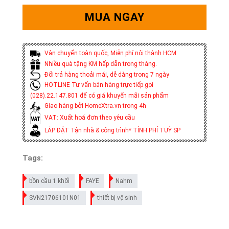
MUA NGAY
Vận chuyển toàn quốc, Miễn phí nội thành HCM
Nhiều quà tặng KM hấp dẫn trong tháng.
Đổi trả hàng thoải mái, dễ dàng trong 7 ngày
HOTLINE Tư vấn bán hàng trực tiếp gọi
(028).22.147.801 để có giá khuyến mãi sản phẩm
Giao hàng bởi HomeXtra.vn trong 4h
VAT: Xuất hoá đơn theo yêu cầu
LẮP ĐẶT Tận nhà & công trình* TÍNH PHÍ TUỲ SP
Tags:
bồn cầu 1 khối
FAYE
Nahm
SVN21706101N01
thiết bị vệ sinh