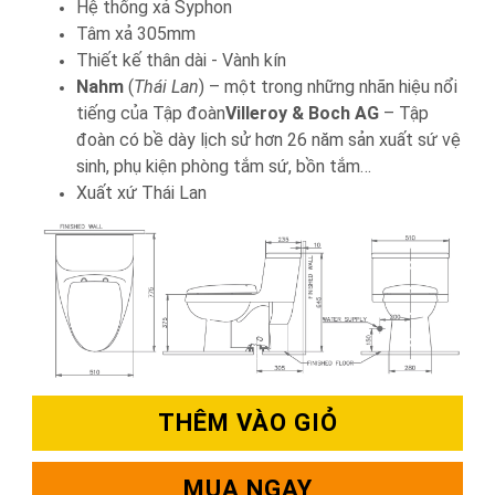
Hệ thống xả Syphon
Tâm xả 305mm
Thiết kế thân dài - Vành kín
Nahm
(
Thái Lan
) – một trong những nhãn hiệu nổi
tiếng của Tập đoàn
Villeroy & Boch AG
– Tập
đoàn có bề dày lịch sử hơn 26 năm sản xuất sứ vệ
sinh, phụ kiện phòng tắm sứ, bồn tắm…
Xuất xứ Thái Lan
THÊM VÀO GIỎ
MUA NGAY