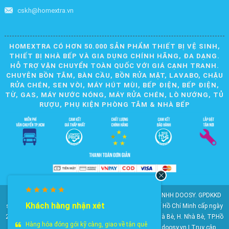
cskh@homextra.vn
HOMEXTRA CÓ HƠN 50.000 SẢN PHẨM THIẾT BỊ VỆ SINH,
THIẾT BỊ NHÀ BẾP VÀ GIA DỤNG CHÍNH HÃNG, ĐA DẠNG.
HỖ TRỢ VẬN CHUYỂN TOÀN QUỐC VỚI GIÁ CẠNH TRANH.
CHUYÊN BỒN TẮM, BÀN CẦU, BỒN RỬA MẶT, LAVABO, CHẬU
RỬA CHÉN, SEN VÒI, MÁY HÚT MÙI, BẾP ĐIỆN, BẾP ĐIỆN,
TỪ, GAS, MÁY NƯỚC NÓNG, MÁY RỬA CHÉN, LÒ NƯỚNG, TỦ
RƯỢU, PHỤ KIỆN PHÒNG TẮM & NHÀ BẾP
© 2010-2025 Bản quyền nội dung thuộc về CÔNG TY TNHH DOOSY. GPDKKD
Khách hàng nhận xét
số: 0311.807.893 do Sở Kế hoạch và Đầu tư Thành phố Hồ Chí Minh cấp ngày
28/05/2012. Địa chỉ: 2023 Huỳnh Tấn Phát, KP6, TT. Nhà Bè, H. Nhà Bè, TP.Hồ
Hàng hóa đóng gói kỹ càng, giao về tận quê
Chí Minh. Điện thoại: 028 22 147 801. Email: doosy@doosy.vn | Truy cập