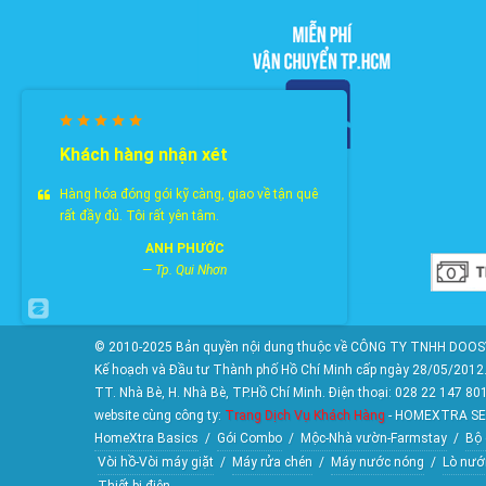
Khách hàng nhận xét
Hàng hóa đóng gói kỹ càng, giao về tận quê
rất đầy đủ. Tôi rất yên tâm.
ANH PHƯỚC
—
Tp. Qui Nhơn
© 2010-2025 Bản quyền nội dung thuộc về CÔNG TY TNHH DOOSY
Kế hoạch và Đầu tư Thành phố Hồ Chí Minh cấp ngày 28/05/2012. 
TT. Nhà Bè, H. Nhà Bè, TP.Hồ Chí Minh. Điện thoại: 028 22 147 80
website cùng công ty:
Trang Dịch Vụ Khách Hàng
- HOMEXTRA SE
HomeXtra Basics
/
Gói Combo
/
Mộc-Nhà vườn-Farmstay
/
Bộ 
Vòi hồ-Vòi máy giặt
/
Máy rửa chén
/
Máy nước nóng
/
Lò nướ
Thiết bị điện