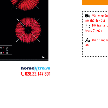
Vận chuyển 
nội thành HCM
Đổi trả hàng
trong 7 ngày
Giao hàng b
4h