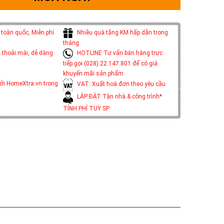
toàn quốc, Miễn phí
Nhiều quà tặng KM hấp dẫn trong
tháng.
 thoải mái, dễ dàng
HOTLINE Tư vấn bán hàng trực
tiếp gọi (028).22.147.801 để có giá
khuyến mãi sản phẩm
ởi HomeXtra.vn trong
VAT: Xuất hoá đơn theo yêu cầu
LẮP ĐẶT Tận nhà & công trình*
TÍNH PHÍ TUỲ SP