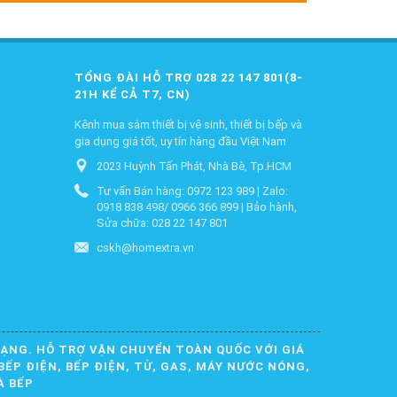
TỔNG ĐÀI HỖ TRỢ 028 22 147 801(8-
21H KỂ CẢ T7, CN)
Kênh mua sắm thiết bị vệ sinh, thiết bị bếp và
gia dụng giá tốt, uy tín hàng đầu Việt Nam
2023 Huỳnh Tấn Phát, Nhà Bè, Tp.HCM
Tư vấn Bán hàng: 0972 123 989 | Zalo:
0918 838 498/ 0966 366 899 | Bảo hành,
Sửa chữa: 028 22 147 801
cskh@homextra.vn
DẠNG. HỖ TRỢ VẬN CHUYỂN TOÀN QUỐC VỚI GIÁ
BẾP ĐIỆN, BẾP ĐIỆN, TỪ, GAS, MÁY NƯỚC NÓNG,
À BẾP