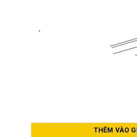
THÊM VÀO G