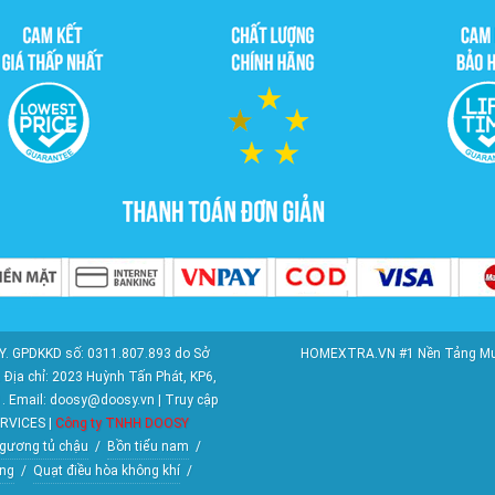
. GPDKKD số: 0311.807.893 do Sở
HOMEXTRA.VN #1 Nền Tảng Mua S
Địa chỉ: 2023 Huỳnh Tấn Phát, KP6,
1. Email: doosy@doosy.vn | Truy cập
RVICES |
Công ty TNHH DOOSY
gương tủ chậu
/
Bồn tiểu nam
/
ng
/
Quạt điều hòa không khí
/