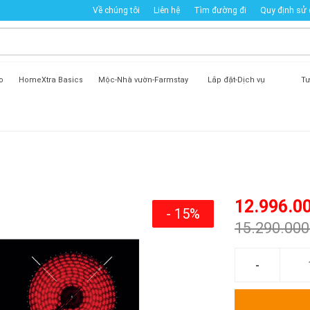
Về chúng tôi
Liên hệ
Tìm đường đi
Quy định sử
o
HomeXtra Basics
Mộc-Nhà vườn-Farmstay
Lắp đặt-Dịch vụ
Tư
12.996.0
- 15%
15.290.00