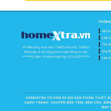
THÔNG
Về chú
Liên h
Tìm đ
#1 Nền tảng mua sắm Thiết bị Vệ sinh, Thiết bị
Quy đ
Nhà bếp và Gia dụng trực tuyến đáng tin cậy.
*****Kỷ niệm 15 Năm thành lập 2010-2025*****
Liên k
HOMEXTRA CÓ HƠN 50.000 SẢN PHẨM THIẾT BỊ
CẠNH TRANH. CHUYÊN BỒN TẮM, BÀN CẦU, BỒN R
MÁY 