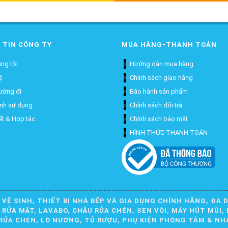
 TIN CÔNG TY
MUA HÀNG-THANH TOÁN
ng tôi
Hướng dẫn mua hàng
ệ
Chính sách giao hàng
ường đi
Bảo hành sản phẩm
ịnh sử dụng
Chính sách đổi trả
ết & Hợp tác
Chính sách bảo mật
HÌNH THỨC THANH TOÁN
 VỆ SINH, THIẾT BỊ NHÀ BẾP VÀ GIA DỤNG CHÍNH HÃNG, ĐA 
ỬA MẶT, LAVABO, CHẬU RỬA CHÉN, SEN VÒI, MÁY HÚT MÙI, 
RỬA CHÉN, LÒ NƯỚNG, TỦ RƯỢU, PHỤ KIỆN PHÒNG TẮM & NH