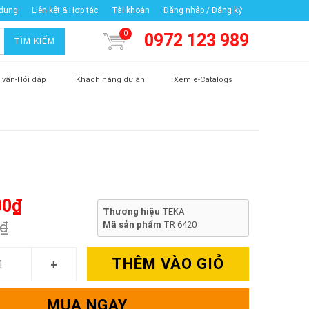
 dụng
Liên kết & Hợp tác
Tài khoản
Đăng nhập / Đăng ký
0
0972 123 989
TÌM KIẾM
 vấn-Hỏi đáp
Khách hàng dự án
Xem e-Catalogs
00₫
Thương hiệu
TEKA
0₫
Mã sản phẩm
TR 6420
THÊM VÀO GIỎ
MUA NGAY