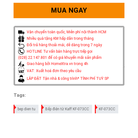
MUA NGAY
Vận chuyển toàn quốc, Miễn phí nội thành HCM
Nhiều quà tặng KM hấp dẫn trong tháng.
Đổi trả hàng thoải mái, dễ dàng trong 7 ngày
HOTLINE Tư vấn bán hàng trực tiếp gọi
(028).22.147.801 để có giá khuyến mãi sản phẩm
Giao hàng bởi HomeXtra.vn trong 4h
VAT: Xuất hoá đơn theo yêu cầu
LẮP ĐẶT Tận nhà & công trình* TÍNH PHÍ TUỲ SP
Tags:
bep dien tu
Bếp điện từ Kaff KF-073CC
KF-073CC