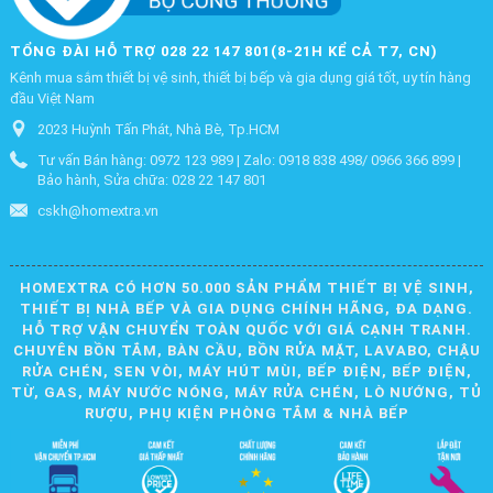
TỔNG ĐÀI HỖ TRỢ 028 22 147 801(8-21H KỂ CẢ T7, CN)
Kênh mua sắm thiết bị vệ sinh, thiết bị bếp và gia dụng giá tốt, uy tín hàng
đầu Việt Nam
2023 Huỳnh Tấn Phát, Nhà Bè, Tp.HCM
Tư vấn Bán hàng: 0972 123 989 | Zalo: 0918 838 498/ 0966 366 899 |
Bảo hành, Sửa chữa: 028 22 147 801
cskh@homextra.vn
HOMEXTRA CÓ HƠN 50.000 SẢN PHẨM THIẾT BỊ VỆ SINH,
THIẾT BỊ NHÀ BẾP VÀ GIA DỤNG CHÍNH HÃNG, ĐA DẠNG.
HỖ TRỢ VẬN CHUYỂN TOÀN QUỐC VỚI GIÁ CẠNH TRANH.
CHUYÊN BỒN TẮM, BÀN CẦU, BỒN RỬA MẶT, LAVABO, CHẬU
RỬA CHÉN, SEN VÒI, MÁY HÚT MÙI, BẾP ĐIỆN, BẾP ĐIỆN,
TỪ, GAS, MÁY NƯỚC NÓNG, MÁY RỬA CHÉN, LÒ NƯỚNG, TỦ
RƯỢU, PHỤ KIỆN PHÒNG TẮM & NHÀ BẾP