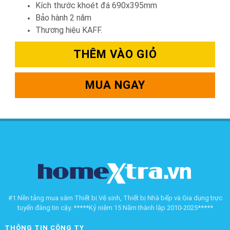
Kích thước khoét đá 690x395mm
Bảo hành 2 năm
Thương hiệu KAFF.
THÊM VÀO GIỎ
MUA NGAY
#1 Nền tảng mua sắm Thiết bị Vệ sinh, Thiết bị Nhà bếp và Gia dụng trực
tuyến đáng tin cậy. *****Kỷ niệm 15 Năm thành lập 2010-2025*****
THÔNG TIN CÔNG TY