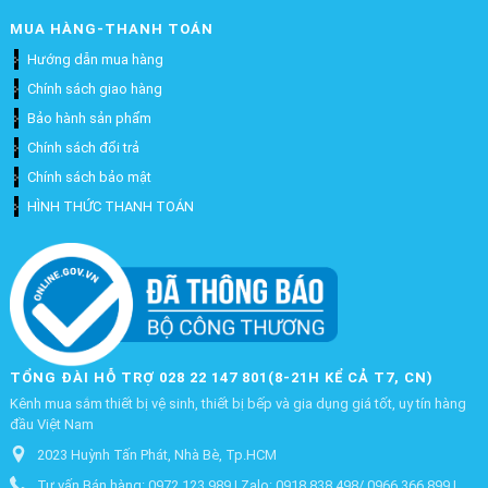
MUA HÀNG-THANH TOÁN
Hướng dẫn mua hàng
Chính sách giao hàng
Bảo hành sản phẩm
Chính sách đổi trả
Chính sách bảo mật
HÌNH THỨC THANH TOÁN
TỔNG ĐÀI HỖ TRỢ 028 22 147 801(8-21H KỂ CẢ T7, CN)
Kênh mua sắm thiết bị vệ sinh, thiết bị bếp và gia dụng giá tốt, uy tín hàng
đầu Việt Nam
2023 Huỳnh Tấn Phát, Nhà Bè, Tp.HCM
Tư vấn Bán hàng: 0972 123 989 | Zalo: 0918 838 498/ 0966 366 899 |