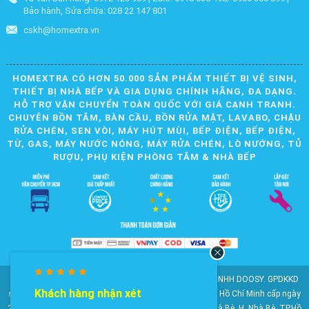
Bảo hành, Sửa chữa: 028 22 147 801
cskh@homextra.vn
HOMEXTRA CÓ HƠN 50.000 SẢN PHẨM THIẾT BỊ VỆ SINH,
THIẾT BỊ NHÀ BẾP VÀ GIA DỤNG CHÍNH HÃNG, ĐA DẠNG.
HỖ TRỢ VẬN CHUYỂN TOÀN QUỐC VỚI GIÁ CẠNH TRANH.
CHUYÊN BỒN TẮM, BÀN CẦU, BỒN RỬA MẶT, LAVABO, CHẬU
RỬA CHÉN, SEN VÒI, MÁY HÚT MÙI, BẾP ĐIỆN, BẾP ĐIỆN,
TỪ, GAS, MÁY NƯỚC NÓNG, MÁY RỬA CHÉN, LÒ NƯỚNG, TỦ
RƯỢU, PHỤ KIỆN PHÒNG TẮM & NHÀ BẾP
© 2010-2025 Bản quyền nội dung thuộc về CÔNG TY TNHH DOOSY. GPDKKD
Khách hàng nhận xét
số: 0311.807.893 do Sở Kế hoạch và Đầu tư Thành phố Hồ Chí Minh cấp ngày
28/05/2012. Địa chỉ: 2023 Huỳnh Tấn Phát, KP6, TT. Nhà Bè, H. Nhà Bè, TP.Hồ