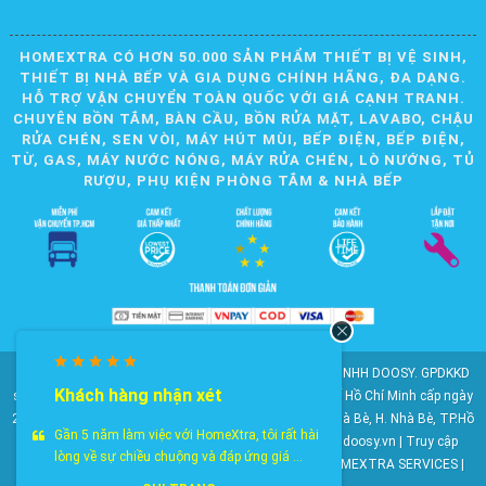
HOMEXTRA CÓ HƠN 50.000 SẢN PHẨM THIẾT BỊ VỆ SINH,
THIẾT BỊ NHÀ BẾP VÀ GIA DỤNG CHÍNH HÃNG, ĐA DẠNG.
HỖ TRỢ VẬN CHUYỂN TOÀN QUỐC VỚI GIÁ CẠNH TRANH.
CHUYÊN BỒN TẮM, BÀN CẦU, BỒN RỬA MẶT, LAVABO, CHẬU
RỬA CHÉN, SEN VÒI, MÁY HÚT MÙI, BẾP ĐIỆN, BẾP ĐIỆN,
TỪ, GAS, MÁY NƯỚC NÓNG, MÁY RỬA CHÉN, LÒ NƯỚNG, TỦ
RƯỢU, PHỤ KIỆN PHÒNG TẮM & NHÀ BẾP
© 2010-2025 Bản quyền nội dung thuộc về CÔNG TY TNHH DOOSY. GPDKKD
Khách hàng nhận xét
số: 0311.807.893 do Sở Kế hoạch và Đầu tư Thành phố Hồ Chí Minh cấp ngày
28/05/2012. Địa chỉ: 2023 Huỳnh Tấn Phát, KP6, TT. Nhà Bè, H. Nhà Bè, TP.Hồ
Gần 5 năm làm việc với HomeXtra, tôi rất hài
Chí Minh. Điện thoại: 028 22 147 801. Email: doosy@doosy.vn | Truy cập
lòng về sự chiều chuộng và đáp ứng giá ...
website cùng công ty:
Trang Dịch Vụ Khách Hàng
- HOMEXTRA SERVICES |