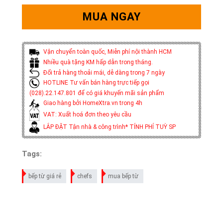
MUA NGAY
Vận chuyển toàn quốc, Miễn phí nội thành HCM
Nhiều quà tặng KM hấp dẫn trong tháng.
Đổi trả hàng thoải mái, dễ dàng trong 7 ngày
HOTLINE Tư vấn bán hàng trực tiếp gọi
(028).22.147.801 để có giá khuyến mãi sản phẩm
Giao hàng bởi HomeXtra.vn trong 4h
VAT: Xuất hoá đơn theo yêu cầu
LẮP ĐẶT Tận nhà & công trình* TÍNH PHÍ TUỲ SP
Tags:
bếp từ giá rẻ
chefs
mua bếp từ