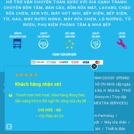
HỖ TRỢ VẬN CHUYỂN TOÀN QUỐC VỚI GIÁ CẠNH TRANH.
CHUYÊN BỒN TẮM, BÀN CẦU, BỒN RỬA MẶT, LAVABO, CHẬU
RỬA CHÉN, SEN VÒI, MÁY HÚT MÙI, BẾP ĐIỆN, BẾP ĐIỆN,
TỪ, GAS, MÁY NƯỚC NÓNG, MÁY RỬA CHÉN, LÒ NƯỚNG, TỦ
RƯỢU, PHỤ KIỆN PHÒNG TẮM & NHÀ BẾP
© 2010-2025 Bản quyền nội dung thuộc về CÔNG TY TNHH DOOSY. GPDKKD
Khách hàng nhận xét
số: 0311.807.893 do Sở Kế hoạch và Đầu tư Thành phố Hồ Chí Minh cấp ngày
28/05/2012. Địa chỉ: 2023 Huỳnh Tấn Phát, KP6, TT. Nhà Bè, H. Nhà Bè, TP.Hồ
Thanh toán linh hoạt, Giao hàng đúng hẹn,
Chí Minh. Điện thoại: 028 22 147 801. Email: doosy@doosy.vn | Truy cập
Sẵn sàng hỗ trợ đội ngũ thi công của cty để ...
website cùng công ty:
Trang Dịch Vụ Khách Hàng
- HOMEXTRA SERVICES |
Công ty TNHH DOOSY
CHỊ HÒE - GD
HomeXtra Basics
/
Gói Combo
/
Mộc-Nhà vườn-Farmstay
/
—
Cty Phúc An Cơ
Bộ gương tủ chậu
/
Bồn tiểu nam
/
Vòi hồ-Vòi máy giặt
/
Máy rửa chén
/
Máy nước nóng
/
Lò nướng
/
Quạt điều hòa không khí
/
Thiết bị điện