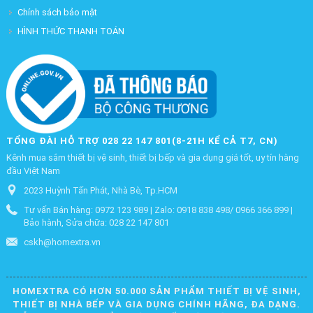
Chính sách bảo mật
HÌNH THỨC THANH TOÁN
TỔNG ĐÀI HỖ TRỢ 028 22 147 801(8-21H KỂ CẢ T7, CN)
Kênh mua sắm thiết bị vệ sinh, thiết bị bếp và gia dụng giá tốt, uy tín hàng
đầu Việt Nam
2023 Huỳnh Tấn Phát, Nhà Bè, Tp.HCM
Tư vấn Bán hàng: 0972 123 989 | Zalo: 0918 838 498/ 0966 366 899 |
Bảo hành, Sửa chữa: 028 22 147 801
cskh@homextra.vn
HOMEXTRA CÓ HƠN 50.000 SẢN PHẨM THIẾT BỊ VỆ SINH,
THIẾT BỊ NHÀ BẾP VÀ GIA DỤNG CHÍNH HÃNG, ĐA DẠNG.