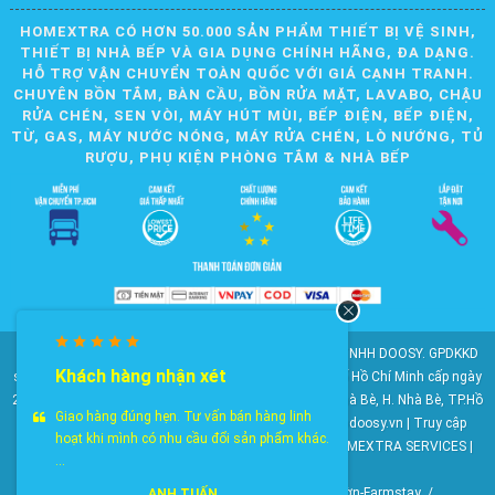
HOMEXTRA CÓ HƠN 50.000 SẢN PHẨM THIẾT BỊ VỆ SINH,
THIẾT BỊ NHÀ BẾP VÀ GIA DỤNG CHÍNH HÃNG, ĐA DẠNG.
HỖ TRỢ VẬN CHUYỂN TOÀN QUỐC VỚI GIÁ CẠNH TRANH.
CHUYÊN BỒN TẮM, BÀN CẦU, BỒN RỬA MẶT, LAVABO, CHẬU
RỬA CHÉN, SEN VÒI, MÁY HÚT MÙI, BẾP ĐIỆN, BẾP ĐIỆN,
TỪ, GAS, MÁY NƯỚC NÓNG, MÁY RỬA CHÉN, LÒ NƯỚNG, TỦ
RƯỢU, PHỤ KIỆN PHÒNG TẮM & NHÀ BẾP
© 2010-2025 Bản quyền nội dung thuộc về CÔNG TY TNHH DOOSY. GPDKKD
Khách hàng nhận xét
số: 0311.807.893 do Sở Kế hoạch và Đầu tư Thành phố Hồ Chí Minh cấp ngày
28/05/2012. Địa chỉ: 2023 Huỳnh Tấn Phát, KP6, TT. Nhà Bè, H. Nhà Bè, TP.Hồ
Giao hàng đúng hẹn. Tư vấn bán hàng linh
Chí Minh. Điện thoại: 028 22 147 801. Email: doosy@doosy.vn | Truy cập
hoạt khi mình có nhu cầu đổi sản phẩm khác.
website cùng công ty:
Trang Dịch Vụ Khách Hàng
- HOMEXTRA SERVICES |
...
Công ty TNHH DOOSY
HomeXtra Basics
/
Gói Combo
/
Mộc-Nhà vườn-Farmstay
/
ANH TUẤN