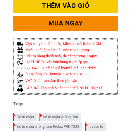
THÊM VÀO GIỎ
MUA NGAY
Vận chuyển toàn quốc, Miễn phí nội thành HCM
Nhiều quà tặng KM hấp dẫn trong tháng.
Đổi trả hàng thoải mái, dễ dàng trong 7 ngày
HOTLINE Tư vấn bán hàng trực tiếp gọi
(028).22.147.801 để có giá khuyến mãi sản phẩm
Giao hàng bởi HomeXtra.vn trong 4h
VAT: Xuất hoá đơn theo yêu cầu
LẮP ĐẶT Tận nhà & công trình* TÍNH PHÍ TUỲ SP
Tags:
Bộ tủ chậu
bộ tủ chậu phòng tắm
Bộ tủ chậu phòng tắm Prolax PRK-7228
lavabo tủ