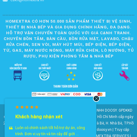
HOMEXTRA CÓ HƠN 50.000 SẢN PHẨM THIẾT BỊ VỆ SINH,
THIẾT BỊ NHÀ BẾP VÀ GIA DỤNG CHÍNH HÃNG, ĐA DẠNG.
HỖ TRỢ VẬN CHUYỂN TOÀN QUỐC VỚI GIÁ CẠNH TRANH.
CHUYÊN BỒN TẮM, BÀN CẦU, BỒN RỬA MẶT, LAVABO, CHẬU
RỬA CHÉN, SEN VÒI, MÁY HÚT MÙI, BẾP ĐIỆN, BẾP ĐIỆN,
TỪ, GAS, MÁY NƯỚC NÓNG, MÁY RỬA CHÉN, LÒ NƯỚNG, TỦ
RƯỢU, PHỤ KIỆN PHÒNG TẮM & NHÀ BẾP
© 2010-2025 Bản quyền nội dung thuộc về CÔNG TY TNHH DOOSY. GPDKKD
Khách hàng nhận xét
số: 0311.807.893 do Sở Kế hoạch và Đầu tư Thành phố Hồ Chí Minh cấp ngày
28/05/2012. Địa chỉ: 2023 Huỳnh Tấn Phát, KP6, TT. Nhà Bè, H. Nhà Bè, TP.Hồ
Luôn có chính sách tốt hỗ trợ dự án, công
Chí Minh. Điện thoại: 028 22 147 801. Email: doosy@doosy.vn | Truy cập
trình. Đơn vị uy tín và tin cậy để giới ...
website cùng công ty:
Trang Dịch Vụ Khách Hàng
- HOMEXTRA SERVICES |