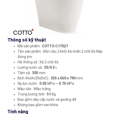
Thông số kỹ thuật
Mã sản phẩm :
COTTO C17027
Tên sản phẩm : Bồn cầu 2 khối Xả nhấn 2 chế độ Nắp
đóng êm
Hệ thống xả : Xả 2 chế độ
Lượng nước xả :
03/4.5
L
Tâm xả :
305
mm
Kích thước(RxDxC) :
355 x 650 x 790
mm
Áp lực nước :
0.05
MPa ~
0.75
MPa
Màu sắc : Màu trắng
Trọng lượng tịnh :
51
Kg
Bao gồm dây cấp nước và gioăng đế
Không bao gồm van khóa
Tính năng