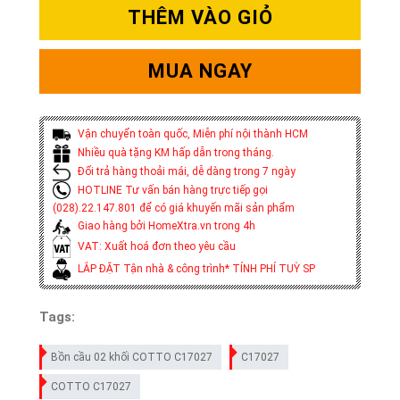
THÊM VÀO GIỎ
MUA NGAY
Vận chuyển toàn quốc, Miễn phí nội thành HCM
Nhiều quà tặng KM hấp dẫn trong tháng.
Đổi trả hàng thoải mái, dễ dàng trong 7 ngày
HOTLINE Tư vấn bán hàng trực tiếp gọi
(028).22.147.801 để có giá khuyến mãi sản phẩm
Giao hàng bởi HomeXtra.vn trong 4h
VAT: Xuất hoá đơn theo yêu cầu
LẮP ĐẶT Tận nhà & công trình* TÍNH PHÍ TUỲ SP
Tags:
Bồn cầu 02 khối COTTO C17027
C17027
COTTO C17027