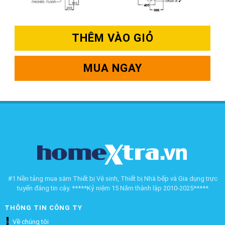
THÊM VÀO GIỎ
MUA NGAY
#1 Nền tảng mua sắm Thiết bị Vệ sinh, Thiết bị Nhà bếp và Gia dụng trực
tuyến đáng tin cậy. *****Kỷ niệm 15 Năm thành lập 2010-2025*****
THÔNG TIN CÔNG TY
Về chúng tôi