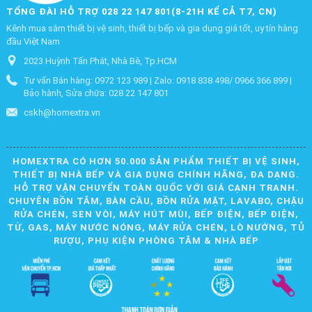
TỔNG ĐÀI HỖ TRỢ 028 22 147 801(8-21H KỂ CẢ T7, CN)
Kênh mua sắm thiết bị vệ sinh, thiết bị bếp và gia dụng giá tốt, uy tín hàng
đầu Việt Nam
2023 Huỳnh Tấn Phát, Nhà Bè, Tp.HCM
Tư vấn Bán hàng: 0972 123 989 | Zalo: 0918 838 498/ 0966 366 899 |
Bảo hành, Sửa chữa: 028 22 147 801
cskh@homextra.vn
HOMEXTRA CÓ HƠN 50.000 SẢN PHẨM THIẾT BỊ VỆ SINH,
THIẾT BỊ NHÀ BẾP VÀ GIA DỤNG CHÍNH HÃNG, ĐA DẠNG.
HỖ TRỢ VẬN CHUYỂN TOÀN QUỐC VỚI GIÁ CẠNH TRANH.
CHUYÊN BỒN TẮM, BÀN CẦU, BỒN RỬA MẶT, LAVABO, CHẬU
RỬA CHÉN, SEN VÒI, MÁY HÚT MÙI, BẾP ĐIỆN, BẾP ĐIỆN,
TỪ, GAS, MÁY NƯỚC NÓNG, MÁY RỬA CHÉN, LÒ NƯỚNG, TỦ
RƯỢU, PHỤ KIỆN PHÒNG TẮM & NHÀ BẾP