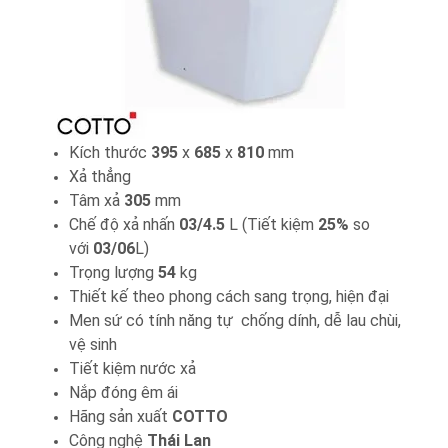
Kích thước
395
x
685
x
810
mm
Xả thẳng
Tâm xả
305
mm
Chế độ xả nhấn
03/4.5
L (Tiết kiệm
25%
so
với
03/06
L)
Trọng lượng
54
kg
Thiết kế theo phong cách sang trọng, hiện đại
Men sứ có tính năng tự chống dính, dễ lau chùi,
vệ sinh
Tiết kiệm nước xả
Nắp đóng êm ái
Hãng sản xuất
COTTO
Công nghệ
Thái Lan