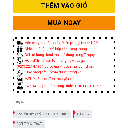
THÊM VÀO GIỎ
MUA NGAY
Vận chuyển toàn quốc, Miễn phí nội thành HCM
Nhiều quà tặng KM hấp dẫn trong tháng.
Đổi trả hàng thoải mái, dễ dàng trong 7 ngày
HOTLINE Tư vấn bán hàng trực tiếp gọi
(028).22.147.801 để có giá khuyến mãi sản phẩm
Giao hàng bởi HomeXtra.vn trong 4h
VAT: Xuất hoá đơn theo yêu cầu
LẮP ĐẶT Tận nhà & công trình* TÍNH PHÍ TUỲ SP
Tags:
Bồn cầu 02 khối COTTO C17087
C17087
COTTO C17087