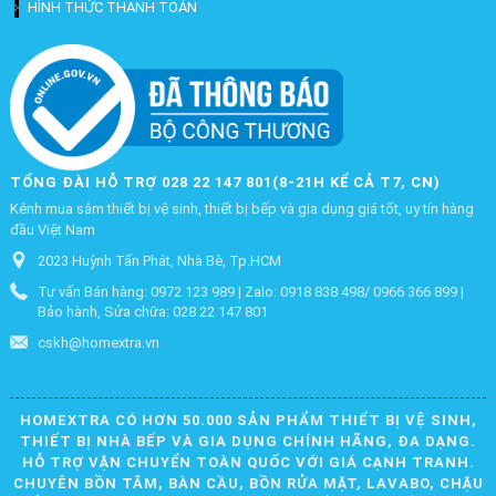
HÌNH THỨC THANH TOÁN
TỔNG ĐÀI HỖ TRỢ 028 22 147 801(8-21H KỂ CẢ T7, CN)
Kênh mua sắm thiết bị vệ sinh, thiết bị bếp và gia dụng giá tốt, uy tín hàng
đầu Việt Nam
2023 Huỳnh Tấn Phát, Nhà Bè, Tp.HCM
Tư vấn Bán hàng: 0972 123 989 | Zalo: 0918 838 498/ 0966 366 899 |
Bảo hành, Sửa chữa: 028 22 147 801
cskh@homextra.vn
HOMEXTRA CÓ HƠN 50.000 SẢN PHẨM THIẾT BỊ VỆ SINH,
THIẾT BỊ NHÀ BẾP VÀ GIA DỤNG CHÍNH HÃNG, ĐA DẠNG.
HỖ TRỢ VẬN CHUYỂN TOÀN QUỐC VỚI GIÁ CẠNH TRANH.
CHUYÊN BỒN TẮM, BÀN CẦU, BỒN RỬA MẶT, LAVABO, CHẬU