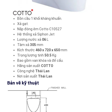
Bồn cầu 1 khối kháng khuẩn.
Xả gạt.
Nắp đóng êm Cotto C10527
Hệ thống xả Siphon Jet
Lượng nước xả
06
L
Tâm xả
305
mm
Kích thước
460 x 720 x 650
mm
Trọng lượng tịnh
50.5
Kg
Bao gồm
van khóa và đế cẩu.
Hãng sản xuất
COTTO
Công nghệ
Thái Lan
Nơi sản xuất
Thái Lan
Bản vẽ kỹ thuật