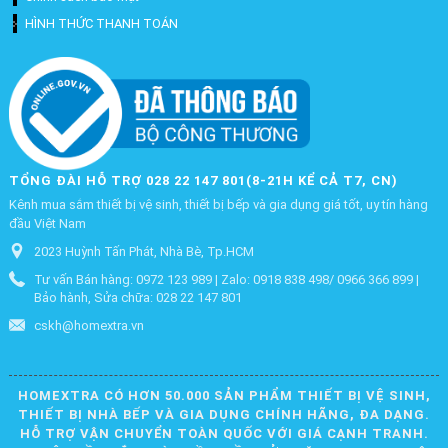
HÌNH THỨC THANH TOÁN
TỔNG ĐÀI HỖ TRỢ 028 22 147 801(8-21H KỂ CẢ T7, CN)
Kênh mua sắm thiết bị vệ sinh, thiết bị bếp và gia dụng giá tốt, uy tín hàng
đầu Việt Nam
2023 Huỳnh Tấn Phát, Nhà Bè, Tp.HCM
Tư vấn Bán hàng: 0972 123 989 | Zalo: 0918 838 498/ 0966 366 899 |
Bảo hành, Sửa chữa: 028 22 147 801
cskh@homextra.vn
HOMEXTRA CÓ HƠN 50.000 SẢN PHẨM THIẾT BỊ VỆ SINH,
THIẾT BỊ NHÀ BẾP VÀ GIA DỤNG CHÍNH HÃNG, ĐA DẠNG.
HỖ TRỢ VẬN CHUYỂN TOÀN QUỐC VỚI GIÁ CẠNH TRANH.