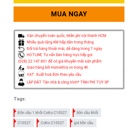
MUA NGAY
Vận chuyển toàn quốc, Miễn phí nội thành HCM
Nhiều quà tặng KM hấp dẫn trong tháng.
Đổi trả hàng thoải mái, dễ dàng trong 7 ngày
HOTLINE Tư vấn bán hàng trực tiếp gọi
(028).22.147.801 để có giá khuyến mãi sản phẩm
Giao hàng bởi HomeXtra.vn trong 4h
VAT: Xuất hoá đơn theo yêu cầu
LẮP ĐẶT Tận nhà & công trình* TÍNH PHÍ TUỲ SP
Tags:
Bồn cầu 1 khối Cotto C10527
bồn cầu khối
C10527
Cotto C10527
giá bồn cầu