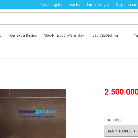
Về chúng tôi
Liên hệ
Tìm đường đi
Quy định sử
o
HomeXtra Basics
Mộc-Nhà vườn-Farmstay
Lắp đặt-Dịch vụ
Tư
2.500.00
Loại nắp
NẮP ĐÓNG T