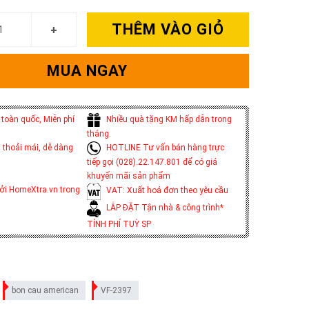
THÊM VÀO GIỎ
MUA NGAY
toàn quốc, Miễn phí
Nhiều quà tặng KM hấp dẫn trong
tháng.
 thoải mái, dễ dàng
HOTLINE Tư vấn bán hàng trực
tiếp gọi (028).22.147.801 để có giá
khuyến mãi sản phẩm
ởi HomeXtra.vn trong
VAT: Xuất hoá đơn theo yêu cầu
LẮP ĐẶT Tận nhà & công trình*
TÍNH PHÍ TUỲ SP
bon cau american
VF-2397