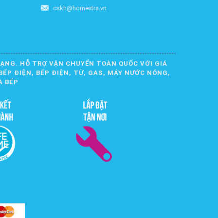
cskh@homextra.vn
DẠNG. HỖ TRỢ VẬN CHUYỂN TOÀN QUỐC VỚI GIÁ
BẾP ĐIỆN, BẾP ĐIỆN, TỪ, GAS, MÁY NƯỚC NÓNG,
À BẾP