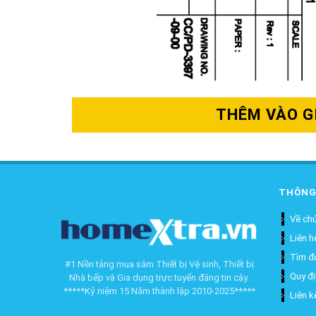
THÊM VÀO G
THÔNG
Về chú
Liên h
Tìm đ
#1 Nền tảng mua sắm Thiết bị Vệ sinh, Thiết bị
Quy đ
Nhà bếp và Gia dụng trực tuyến đáng tin cậy.
*****Kỷ niệm 15 Năm thành lập 2010-2025*****
Liên k