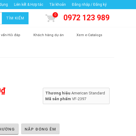
 dụng
Liên kết & Hợp tác
Tài khoản
Đăng nhập / Đăng ký
0
0972 123 989
TÌM KIẾM
 vấn-Hỏi đáp
Khách hàng dự án
Xem e-Catalogs
0₫
Thương hiệu
American Standard
Mã sản phẩm
VF-2397
HƯỜNG
NẮP ĐÓNG ÊM