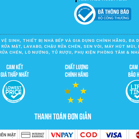
 VỆ SINH, THIẾT BỊ NHÀ BẾP VÀ GIA DỤNG CHÍNH HÃNG, ĐA 
ỬA MẶT, LAVABO, CHẬU RỬA CHÉN, SEN VÒI, MÁY HÚT MÙI, 
RỬA CHÉN, LÒ NƯỚNG, TỦ RƯỢU, PHỤ KIỆN PHÒNG TẮM & NH