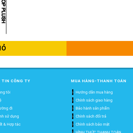
IỎ
 TIN CÔNG TY
MUA HÀNG-THANH TOÁN
ng tôi
Hướng dẫn mua hàng
ệ
Chính sách giao hàng
ường đi
Bảo hành sản phẩm
ịnh sử dụng
Chính sách đổi trả
ết & Hợp tác
Chính sách bảo mật
HÌNH THỨC THANH TOÁN