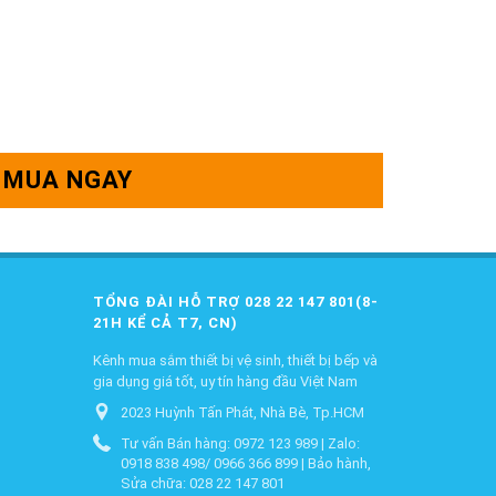
MUA NGAY
TỔNG ĐÀI HỖ TRỢ 028 22 147 801(8-
21H KỂ CẢ T7, CN)
Kênh mua sắm thiết bị vệ sinh, thiết bị bếp và
gia dụng giá tốt, uy tín hàng đầu Việt Nam
2023 Huỳnh Tấn Phát, Nhà Bè, Tp.HCM
Tư vấn Bán hàng: 0972 123 989 | Zalo:
0918 838 498/ 0966 366 899 | Bảo hành,
Sửa chữa: 028 22 147 801