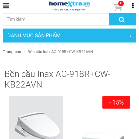
0
DANH MỤC SẢN PHẨM
Trang chủ
Bồn cầu Inax AC-918R+CW-KB22AVN
Bồn cầu Inax AC-918R+CW-
KB22AVN
- 15%