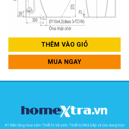
THÊM VÀO GIỎ
MUA NGAY
#1 Nền tảng mua sắm Thiết bị Vệ sinh, Thiết bị Nhà bếp và Gia dụng trực