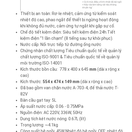
Thiết bị an toàn: Rơ-le nhiệt, cảm ứng từ kiểm soát
nhiệt độ cao, phao ngắt để thiết bị ngừng hoạt động
khi không đủ nước, cảm ứng tự ngắt khi gặp sự cố.
Chế độ tiết kiệm điện: Siêu tiết kiệm điện 24h.Tiết
kiệm điện “1 lần chạm” (8 tiếng sau tự khôi phục).
Nước cấp: Nối trực tiếp từ đường ống nước
Chứng nhận chất lượng:Tiêu chuẩn quốc tế về quản lý
chất lượng ISO-9001 & Tiêu chuẩn quốc tế về quản lý
môi trường ISO-14001
Kích thước bồn cầu:
778 x 400 x 645
mm
(dài x rộng x
cao)
Kích thước:
554 x 474 x 149 mm
(dài x rộng x cao)
Đã bao gồm van chặn nước A-703-4, đế thải nước T-
82V
Bàn cầu gạt tay: 5L
Áp suất nước cấp: 0.06 - 0.75MPa
Nguồn điện: AC 220V, 336W, 50Hz
Dung tích két nước nóng: 0.67L (lít)
Trọng lượng: ~4.1kg
Công suất bệ ngồi: 45W Nhiệt độ bệ ngồi: OFF: nhiệt độ