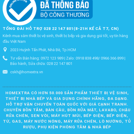
TỔNG ĐÀI HỖ TRỢ 028 22 147 801(8-21H KỂ CẢ T7, CN)
Kênh mua sắm thiết bị vệ sinh, thiết bị bếp và gia dụng giá tốt, uy tín hàng
đầu Việt Nam
2023 Huỳnh Tấn Phát, Nhà Bè, Tp.HCM
Tư vấn Bán hàng: 0972 123 989 | Zalo: 0918 838 498/ 0966 366 899 |
Bảo hành, Sửa chữa: 028 22 147 801
cskh@homextra.vn
HOMEXTRA CÓ HƠN 50.000 SẢN PHẨM THIẾT BỊ VỆ SINH,
THIẾT BỊ NHÀ BẾP VÀ GIA DỤNG CHÍNH HÃNG, ĐA DẠNG.
HỖ TRỢ VẬN CHUYỂN TOÀN QUỐC VỚI GIÁ CẠNH TRANH.
CHUYÊN BỒN TẮM, BÀN CẦU, BỒN RỬA MẶT, LAVABO, CHẬU
RỬA CHÉN, SEN VÒI, MÁY HÚT MÙI, BẾP ĐIỆN, BẾP ĐIỆN,
TỪ, GAS, MÁY NƯỚC NÓNG, MÁY RỬA CHÉN, LÒ NƯỚNG, TỦ
RƯỢU, PHỤ KIỆN PHÒNG TẮM & NHÀ BẾP