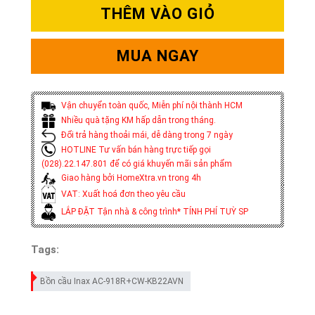
THÊM VÀO GIỎ
MUA NGAY
Vận chuyển toàn quốc, Miễn phí nội thành HCM
Nhiều quà tặng KM hấp dẫn trong tháng.
Đổi trả hàng thoải mái, dễ dàng trong 7 ngày
HOTLINE Tư vấn bán hàng trực tiếp gọi
(028).22.147.801 để có giá khuyến mãi sản phẩm
Giao hàng bởi HomeXtra.vn trong 4h
VAT: Xuất hoá đơn theo yêu cầu
LẮP ĐẶT Tận nhà & công trình* TÍNH PHÍ TUỲ SP
Tags:
Bồn cầu Inax AC-918R+CW-KB22AVN