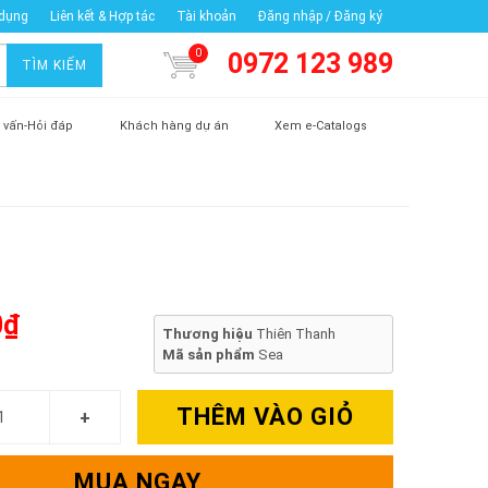
 dụng
Liên kết & Hợp tác
Tài khoản
Đăng nhập / Đăng ký
0
0972 123 989
TÌM KIẾM
 vấn-Hỏi đáp
Khách hàng dự án
Xem e-Catalogs
0₫
Thương hiệu
Thiên Thanh
Mã sản phẩm
Sea
THÊM VÀO GIỎ
MUA NGAY