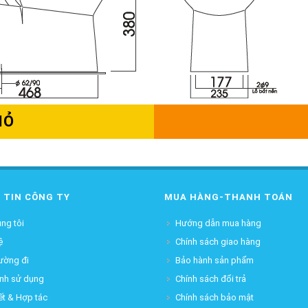
IỎ
 TIN CÔNG TY
MUA HÀNG-THANH TOÁN
ng tôi
Hướng dẫn mua hàng
ệ
Chính sách giao hàng
ường đi
Bảo hành sản phẩm
ịnh sử dụng
Chính sách đổi trả
ết & Hợp tác
Chính sách bảo mật