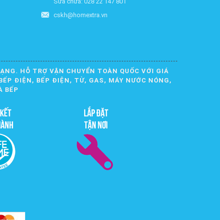
Sửa chữa: 028 22 147 801
cskh@homextra.vn
DẠNG. HỖ TRỢ VẬN CHUYỂN TOÀN QUỐC VỚI GIÁ
BẾP ĐIỆN, BẾP ĐIỆN, TỪ, GAS, MÁY NƯỚC NÓNG,
À BẾP