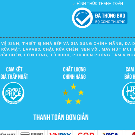
HÌNH THỨC THANH TOÁN
 VỆ SINH, THIẾT BỊ NHÀ BẾP VÀ GIA DỤNG CHÍNH HÃNG, ĐA 
ỬA MẶT, LAVABO, CHẬU RỬA CHÉN, SEN VÒI, MÁY HÚT MÙI, 
RỬA CHÉN, LÒ NƯỚNG, TỦ RƯỢU, PHỤ KIỆN PHÒNG TẮM & NH