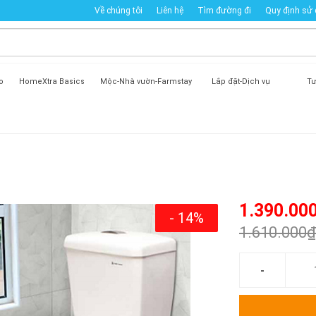
Về chúng tôi
Liên hệ
Tìm đường đi
Quy định sử
o
HomeXtra Basics
Mộc-Nhà vườn-Farmstay
Lắp đặt-Dịch vụ
Tư
1.390.00
- 14%
1.610.000₫