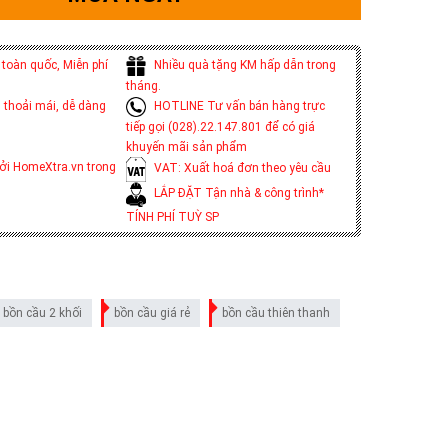
toàn quốc, Miễn phí
Nhiều quà tặng KM hấp dẫn trong
tháng.
 thoải mái, dễ dàng
HOTLINE Tư vấn bán hàng trực
tiếp gọi (028).22.147.801 để có giá
khuyến mãi sản phẩm
ởi HomeXtra.vn trong
VAT: Xuất hoá đơn theo yêu cầu
LẮP ĐẶT Tận nhà & công trình*
TÍNH PHÍ TUỲ SP
bồn cầu 2 khối
bồn cầu giá rẻ
bồn cầu thiên thanh