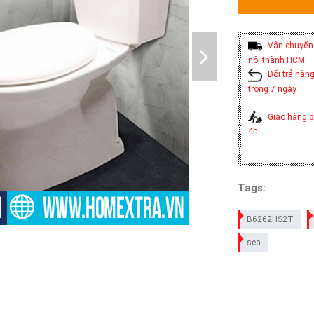
Vận chuyển 
nội thành HCM
Đổi trả hàng
trong 7 ngày
Giao hàng b
4h
Tags:
B6262HS2T
sea