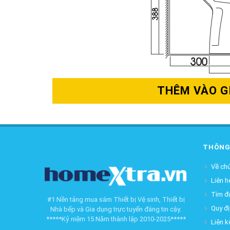
THÊM VÀO G
THÔNG
Về chú
Liên h
Tìm đ
#1 Nền tảng mua sắm Thiết bị Vệ sinh, Thiết bị
Quy đ
Nhà bếp và Gia dụng trực tuyến đáng tin cậy.
*****Kỷ niệm 15 Năm thành lập 2010-2025*****
Liên k