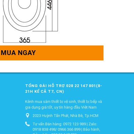
MUA NGAY
TỔNG ĐÀI HỖ TRỢ 028 22 147 801(8-
21H KỂ CẢ T7, CN)
Kênh mua sắm thiết bị vệ sinh, thiết bị bếp và
gia dụng giá tốt, uy tín hàng đầu Việt Nam
2023 Huỳnh Tấn Phát, Nhà Bè, Tp.HCM
Tư vấn Bán hàng: 0972 123 989 | Zalo:
0918 838 498/ 0966 366 899 | Bảo hành,