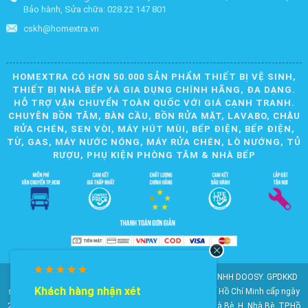
Bảo hành, Sửa chữa: 028 22 147 801
cskh@homextra.vn
HOMEXTRA CÓ HƠN 50.000 SẢN PHẨM THIẾT BỊ VỆ SINH,
THIẾT BỊ NHÀ BẾP VÀ GIA DỤNG CHÍNH HÃNG, ĐA DẠNG.
HỖ TRỢ VẬN CHUYỂN TOÀN QUỐC VỚI GIÁ CẠNH TRANH.
CHUYÊN BỒN TẮM, BÀN CẦU, BỒN RỬA MẶT, LAVABO, CHẬU
RỬA CHÉN, SEN VÒI, MÁY HÚT MÙI, BẾP ĐIỆN, BẾP ĐIỆN,
TỪ, GAS, MÁY NƯỚC NÓNG, MÁY RỬA CHÉN, LÒ NƯỚNG, TỦ
RƯỢU, PHỤ KIỆN PHÒNG TẮM & NHÀ BẾP
© 2010-2025 Bản quyền nội dung thuộc về CÔNG TY TNHH DOOSY. GPDKKD
Khách hàng nhận xét
số: 0311.807.893 do Sở Kế hoạch và Đầu tư Thành phố Hồ Chí Minh cấp ngày
28/05/2012. Địa chỉ: 2023 Huỳnh Tấn Phát, KP6, TT. Nhà Bè, H. Nhà Bè, TP.Hồ