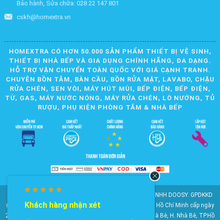
Bảo hành, Sửa chữa: 028 22 147 801
cskh@homextra.vn
HOMEXTRA CÓ HƠN 50.000 SẢN PHẨM THIẾT BỊ VỆ SINH,
THIẾT BỊ NHÀ BẾP VÀ GIA DỤNG CHÍNH HÃNG, ĐA DẠNG.
HỖ TRỢ VẬN CHUYỂN TOÀN QUỐC VỚI GIÁ CẠNH TRANH.
CHUYÊN BỒN TẮM, BÀN CẦU, BỒN RỬA MẶT, LAVABO, CHẬU
RỬA CHÉN, SEN VÒI, MÁY HÚT MÙI, BẾP ĐIỆN, BẾP ĐIỆN,
TỪ, GAS, MÁY NƯỚC NÓNG, MÁY RỬA CHÉN, LÒ NƯỚNG, TỦ
RƯỢU, PHỤ KIỆN PHÒNG TẮM & NHÀ BẾP
© 2010-2025 Bản quyền nội dung thuộc về CÔNG TY TNHH DOOSY. GPDKKD
Khách hàng nhận xét
số: 0311.807.893 do Sở Kế hoạch và Đầu tư Thành phố Hồ Chí Minh cấp ngày
28/05/2012. Địa chỉ: 2023 Huỳnh Tấn Phát, KP6, TT. Nhà Bè, H. Nhà Bè, TP.Hồ