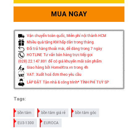
MUA NGAY
Vận chuyển toàn quốc, Miễn phí nội thành HCM
Nhiều quà tặng KM hấp dẫn trong tháng.
Đổi trả hàng thoải mái, dễ dàng trong 7 ngày
HOTLINE Tư vấn bán hàng trực tiếp gọi
(028).22.147.801 để có giá khuyến mãi sản phẩm
Giao hàng bởi HomeXtra.vn trong 4h
VAT: Xuất hoá đơn theo yêu cầu
LẮP ĐẶT Tận nhà & công trình* TÍNH PHÍ TUỲ SP
Tags:
bồn tắm
bồn tắm giá rẻ
bồn tắm góc
EU3-1300
EUROCA