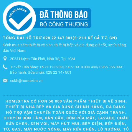
TỔNG ĐÀI HỖ TRỢ 028 22 147 801(8-21H KỂ CẢ T7, CN)
Kênh mua sắm thiết bị vệ sinh, thiết bị bếp và gia dụng giá tốt, uy tín hàng
đầu Việt Nam
2023 Huỳnh Tấn Phát, Nhà Bè, Tp.HCM
Tư vấn Bán hàng: 0972 123 989 | Zalo: 0918 838 498/ 0966 366 899 |
Bảo hành, Sửa chữa: 028 22 147 801
cskh@homextra.vn
HOMEXTRA CÓ HƠN 50.000 SẢN PHẨM THIẾT BỊ VỆ SINH,
THIẾT BỊ NHÀ BẾP VÀ GIA DỤNG CHÍNH HÃNG, ĐA DẠNG.
HỖ TRỢ VẬN CHUYỂN TOÀN QUỐC VỚI GIÁ CẠNH TRANH.
CHUYÊN BỒN TẮM, BÀN CẦU, BỒN RỬA MẶT, LAVABO, CHẬU
RỬA CHÉN, SEN VÒI, MÁY HÚT MÙI, BẾP ĐIỆN, BẾP ĐIỆN,
TỪ, GAS, MÁY NƯỚC NÓNG, MÁY RỬA CHÉN, LÒ NƯỚNG, TỦ