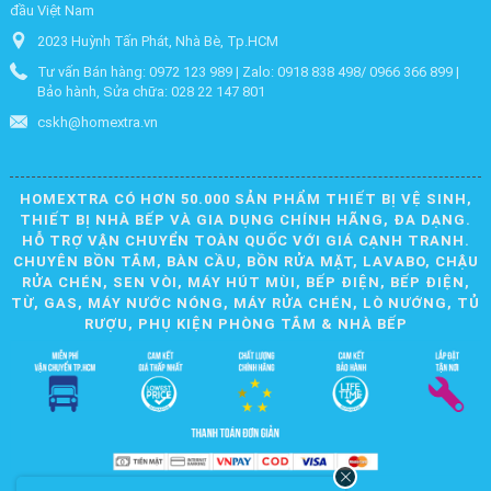
đầu Việt Nam
2023 Huỳnh Tấn Phát, Nhà Bè, Tp.HCM
Tư vấn Bán hàng: 0972 123 989 | Zalo: 0918 838 498/ 0966 366 899 |
Bảo hành, Sửa chữa: 028 22 147 801
cskh@homextra.vn
HOMEXTRA CÓ HƠN 50.000 SẢN PHẨM THIẾT BỊ VỆ SINH,
THIẾT BỊ NHÀ BẾP VÀ GIA DỤNG CHÍNH HÃNG, ĐA DẠNG.
HỖ TRỢ VẬN CHUYỂN TOÀN QUỐC VỚI GIÁ CẠNH TRANH.
CHUYÊN BỒN TẮM, BÀN CẦU, BỒN RỬA MẶT, LAVABO, CHẬU
RỬA CHÉN, SEN VÒI, MÁY HÚT MÙI, BẾP ĐIỆN, BẾP ĐIỆN,
TỪ, GAS, MÁY NƯỚC NÓNG, MÁY RỬA CHÉN, LÒ NƯỚNG, TỦ
RƯỢU, PHỤ KIỆN PHÒNG TẮM & NHÀ BẾP