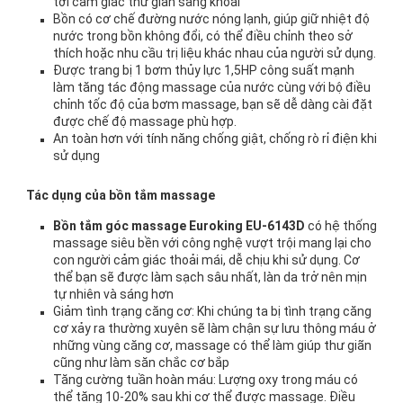
tới cảm giác thư giãn sảng khoái
Bồn có cơ chế đường nước nóng lạnh, giúp giữ nhiệt độ
nước trong bồn không đổi, có thể điều chỉnh theo sở
thích hoặc nhu cầu trị liệu khác nhau của người sử dụng.
Được trang bị 1 bơm thủy lực 1,5HP công suất mạnh
làm tăng tác động massage của nước cùng với bộ điều
chỉnh tốc độ của bơm massage, bạn sẽ dễ dàng cài đặt
được chế độ massage phù hợp.
An toàn hơn với tính năng chống giật, chống rò rỉ điện khi
sử dụng
Tác dụng của bồn tắm massage
Bồn tắm góc massage Euroking EU-6143D
có hệ thống
massage siêu bền với công nghệ vượt trội mang lại cho
con người cảm giác thoải mái, dễ chịu khi sử dụng. Cơ
thể bạn sẽ được làm sạch sâu nhất, làn da trở nên mịn
tự nhiên và sáng hơn
Giảm tình trạng căng cơ: Khi chúng ta bị tình trạng căng
cơ xảy ra thường xuyên sẽ làm chận sự lưu thông máu ở
những vùng căng cơ, massage có thể làm giúp thư giãn
cũng như làm săn chắc cơ bắp
Tăng cường tuần hoàn máu: Lượng oxy trong máu có
thể tăng 10-20% sau khi cơ thể được massage. Điều