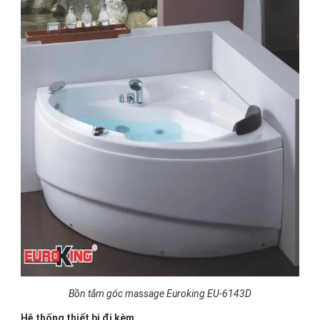
Bồn tắm góc massage Euroking EU-6143D
Hệ thống thiết bị đi kèm