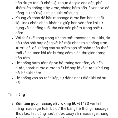
bồn được tạo từ chất liệu nhựa Acrylic cao cấp, phủ
thêm lớp chống trầy xước, chống bám bẩn, ố vàng và dễ
dàng lau chùi vệ sinh sau khi sử dụng.
Khung và chân đế bồn massage được làm bằng chất
liệu inox chắc chắn, không rỉ giúp bạn yên tâm khi sử
dụng và gia tắng tuổi thọ của sản phẩm trong nhiều
năm.
Với thiết kế sang trọng từ các mắt massage, sục khí, độ
sâu bồn phù hợp cộng với bề mặt nhẵn mịn chống trơn
trượt, gối đầu bằng cao su mềm bạn sẽ hoàn toàn thoải
mái và an toàn khi tận hưởng cảm giác thư giãn trong
bồn tắm.
Hệ thống bơm tăng áp và hệ thống sen tắm, vòi cấp
nước, thoát nước được thiết kế hợp lý và được sử dụng
hài hòa khi tắm.
Hệ thống van an toàn kép, tự động ngắt điện khi có sự
cố
Tính năng
Bồn tắm góc massage Euroking EU-6143D
với tính
năng massage toàn bộ cơ thể bằng hệ thống massage
thủy lực; tạo dòng nước nước xoáy vặn massage mang