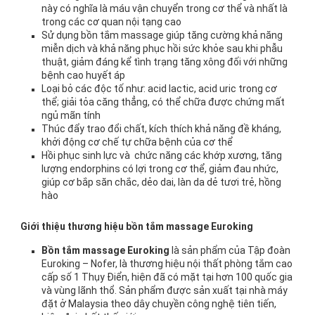
này có nghĩa là máu vận chuyển trong cơ thể và nhất là
trong các cơ quan nội tạng cao
Sử dụng bồn tắm massage giúp tăng cường khả năng
miễn dịch và khả năng phục hồi sức khỏe sau khi phẫu
thuật, giảm đáng kể tình trạng tăng xông đối với những
bệnh cao huyết áp
Loại bỏ các độc tố như: acid lactic, acid uric trong cơ
thể; giải tỏa căng thẳng, có thể chữa được chứng mất
ngủ mãn tính
Thúc đẩy trao đổi chất, kích thích khả năng đề kháng,
khởi động cơ chế tự chữa bệnh của cơ thể
Hồi phục sinh lực và chức năng các khớp xương, tăng
lượng endorphins có lợi trong cơ thể, giảm đau nhức,
giúp cơ bắp săn chắc, dẻo dai, làn da dẻ tươi trẻ, hồng
hào
Giới thiệu thương hiệu bồn tắm massage Euroking
Bồn tắm massage Euroking
là sản phẩm của Tập đoàn
Euroking – Nofer, là thương hiệu nội thất phòng tắm cao
cấp số 1 Thụy Điển, hiện đã có mặt tại hơn 100 quốc gia
và vùng lãnh thổ. Sản phẩm được sản xuất tại nhà máy
đặt ở Malaysia theo dây chuyền công nghệ tiên tiến,