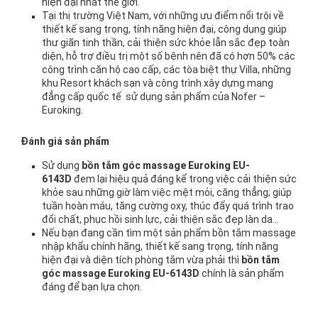
hiện đại nhất thế giới.
Tại thị trường Việt Nam, với những ưu điểm nổi trội về
thiết kế sang trọng, tính năng hiện đại, công dụng giúp
thư giãn tinh thần, cải thiện sức khỏe lẫn sắc đẹp toàn
diện, hỗ trợ điều trị một số bệnh nên đã có hơn 50% các
công trình căn hộ cao cấp, các tòa biệt thự Villa, những
khu Resort khách sạn và công trình xây dựng mang
đẳng cấp quốc tế sử dụng sản phẩm của Nofer –
Euroking.
Đánh giá sản phẩm
Sử dụng
bồn tắm góc massage Euroking EU-
6143D
đem lại hiệu quả đáng kể trong việc cải thiện sức
khỏe sau những giờ làm việc mệt mỏi, căng thẳng; giúp
tuần hoàn máu, tăng cường oxy, thúc đẩy quá trình trao
đổi chất, phục hồi sinh lực, cải thiện sắc đẹp làn da…
Nếu bạn đang cần tìm một sản phẩm bồn tắm massage
nhập khẩu chính hãng, thiết kế sang trọng, tính năng
hiện đại và diện tích phòng tắm vừa phải thì
bồn tắm
góc massage Euroking EU-6143D
chính là sản phẩm
đáng để bạn lựa chọn.