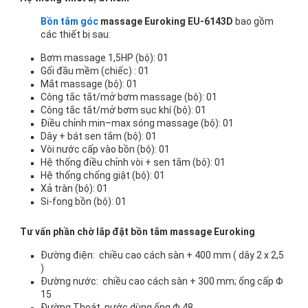
Bồn tắm góc
massage Euroking EU-6143D
bao gồm
các thiết bị sau:
Bơm massage 1,5HP (bộ): 01
Gối đầu mềm (chiếc) : 01
Mắt massage (bộ): 01
Công tắc tắt/mở bơm massage (bộ): 01
Công tắc tắt/mở bơm sục khí (bộ): 01
Điều chỉnh min–max sóng massage (bộ): 01
Dây + bát sen tắm (bộ): 01
Vòi nước cấp vào bồn (bộ): 01
Hệ thống điều chỉnh vòi + sen tắm (bộ): 01
Hệ thống chống giật (bộ): 01
Xả tràn (bộ): 01
Si-fong bồn (bộ): 01
Tư vấn phần chờ lắp đặt bồn tắm massage Euroking
Đường điện: chiều cao cách sàn + 400 mm ( dây 2 x 2,5
)
Đường nước: chiều cao cách sàn + 300 mm; ống cấp Φ
15
Đường Thoát nước dùng ống Φ 48