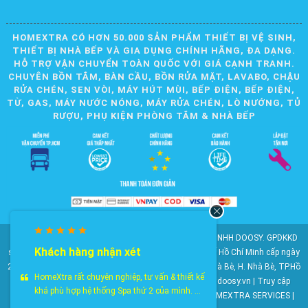
HOMEXTRA CÓ HƠN 50.000 SẢN PHẨM THIẾT BỊ VỆ SINH,
THIẾT BỊ NHÀ BẾP VÀ GIA DỤNG CHÍNH HÃNG, ĐA DẠNG.
HỖ TRỢ VẬN CHUYỂN TOÀN QUỐC VỚI GIÁ CẠNH TRANH.
CHUYÊN BỒN TẮM, BÀN CẦU, BỒN RỬA MẶT, LAVABO, CHẬU
RỬA CHÉN, SEN VÒI, MÁY HÚT MÙI, BẾP ĐIỆN, BẾP ĐIỆN,
TỪ, GAS, MÁY NƯỚC NÓNG, MÁY RỬA CHÉN, LÒ NƯỚNG, TỦ
RƯỢU, PHỤ KIỆN PHÒNG TẮM & NHÀ BẾP
© 2010-2025 Bản quyền nội dung thuộc về CÔNG TY TNHH DOOSY. GPDKKD
Khách hàng nhận xét
số: 0311.807.893 do Sở Kế hoạch và Đầu tư Thành phố Hồ Chí Minh cấp ngày
28/05/2012. Địa chỉ: 2023 Huỳnh Tấn Phát, KP6, TT. Nhà Bè, H. Nhà Bè, TP.Hồ
HomeXtra rất chuyên nghiệp, tư vấn & thiết kế
Chí Minh. Điện thoại: 028 22 147 801. Email: doosy@doosy.vn | Truy cập
khá phù hợp hệ thống Spa thứ 2 của mình. ...
website cùng công ty:
Trang Dịch Vụ Khách Hàng
- HOMEXTRA SERVICES |