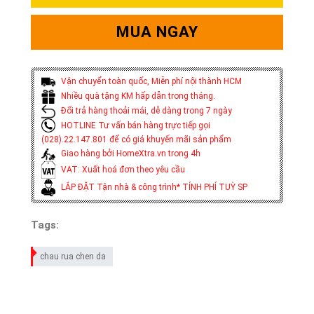
MUA NGAY
Vận chuyển toàn quốc, Miễn phí nội thành HCM
Nhiều quà tặng KM hấp dẫn trong tháng.
Đổi trả hàng thoải mái, dễ dàng trong 7 ngày
HOTLINE Tư vấn bán hàng trực tiếp gọi
(028).22.147.801 để có giá khuyến mãi sản phẩm
Giao hàng bởi HomeXtra.vn trong 4h
VAT: Xuất hoá đơn theo yêu cầu
LẮP ĐẶT Tận nhà & công trình* TÍNH PHÍ TUỲ SP
Tags:
chau rua chen da