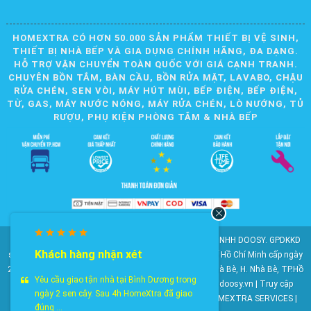
HOMEXTRA CÓ HƠN 50.000 SẢN PHẨM THIẾT BỊ VỆ SINH,
THIẾT BỊ NHÀ BẾP VÀ GIA DỤNG CHÍNH HÃNG, ĐA DẠNG.
HỖ TRỢ VẬN CHUYỂN TOÀN QUỐC VỚI GIÁ CẠNH TRANH.
CHUYÊN BỒN TẮM, BÀN CẦU, BỒN RỬA MẶT, LAVABO, CHẬU
RỬA CHÉN, SEN VÒI, MÁY HÚT MÙI, BẾP ĐIỆN, BẾP ĐIỆN,
TỪ, GAS, MÁY NƯỚC NÓNG, MÁY RỬA CHÉN, LÒ NƯỚNG, TỦ
RƯỢU, PHỤ KIỆN PHÒNG TẮM & NHÀ BẾP
© 2010-2025 Bản quyền nội dung thuộc về CÔNG TY TNHH DOOSY. GPDKKD
Khách hàng nhận xét
số: 0311.807.893 do Sở Kế hoạch và Đầu tư Thành phố Hồ Chí Minh cấp ngày
28/05/2012. Địa chỉ: 2023 Huỳnh Tấn Phát, KP6, TT. Nhà Bè, H. Nhà Bè, TP.Hồ
Yêu cầu giao tận nhà tại Bình Dương trong
Chí Minh. Điện thoại: 028 22 147 801. Email: doosy@doosy.vn | Truy cập
ngày 2 sen cây. Sau 4h HomeXtra đã giao
website cùng công ty:
Trang Dịch Vụ Khách Hàng
- HOMEXTRA SERVICES |
đúng ...