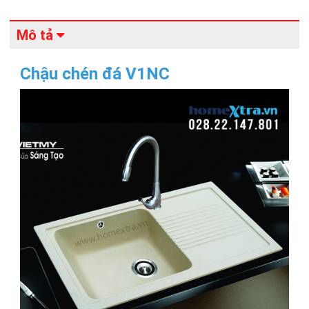
Mô tả
Chậu chén đá V1NC