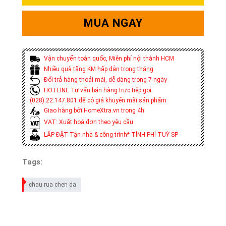
MUA NGAY
Vận chuyển toàn quốc, Miễn phí nội thành HCM
Nhiều quà tặng KM hấp dẫn trong tháng.
Đổi trả hàng thoải mái, dễ dàng trong 7 ngày
HOTLINE Tư vấn bán hàng trực tiếp gọi
(028).22.147.801 để có giá khuyến mãi sản phẩm
Giao hàng bởi HomeXtra.vn trong 4h
VAT: Xuất hoá đơn theo yêu cầu
LẮP ĐẶT Tận nhà & công trình* TÍNH PHÍ TUỲ SP
Tags:
chau rua chen da