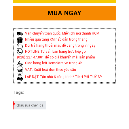
MUA NGAY
Vận chuyển toàn quốc, Miễn phí nội thành HCM
Nhiều quà tặng KM hấp dẫn trong tháng.
Đổi trả hàng thoải mái, dễ dàng trong 7 ngày
HOTLINE Tư vấn bán hàng trực tiếp gọi
(028).22.147.801 để có giá khuyến mãi sản phẩm
Giao hàng bởi HomeXtra.vn trong 4h
VAT: Xuất hoá đơn theo yêu cầu
LẮP ĐẶT Tận nhà & công trình* TÍNH PHÍ TUỲ SP
Tags:
chau rua chen da