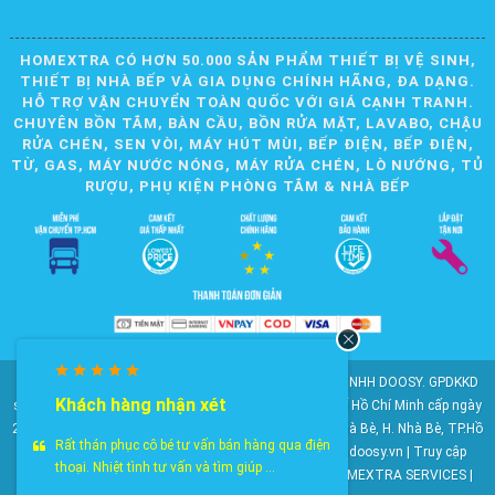
HOMEXTRA CÓ HƠN 50.000 SẢN PHẨM THIẾT BỊ VỆ SINH,
THIẾT BỊ NHÀ BẾP VÀ GIA DỤNG CHÍNH HÃNG, ĐA DẠNG.
HỖ TRỢ VẬN CHUYỂN TOÀN QUỐC VỚI GIÁ CẠNH TRANH.
CHUYÊN BỒN TẮM, BÀN CẦU, BỒN RỬA MẶT, LAVABO, CHẬU
RỬA CHÉN, SEN VÒI, MÁY HÚT MÙI, BẾP ĐIỆN, BẾP ĐIỆN,
TỪ, GAS, MÁY NƯỚC NÓNG, MÁY RỬA CHÉN, LÒ NƯỚNG, TỦ
RƯỢU, PHỤ KIỆN PHÒNG TẮM & NHÀ BẾP
© 2010-2025 Bản quyền nội dung thuộc về CÔNG TY TNHH DOOSY. GPDKKD
Khách hàng nhận xét
số: 0311.807.893 do Sở Kế hoạch và Đầu tư Thành phố Hồ Chí Minh cấp ngày
28/05/2012. Địa chỉ: 2023 Huỳnh Tấn Phát, KP6, TT. Nhà Bè, H. Nhà Bè, TP.Hồ
Rất thán phục cô bé tư vấn bán hàng qua điện
Chí Minh. Điện thoại: 028 22 147 801. Email: doosy@doosy.vn | Truy cập
thoại. Nhiệt tình tư vấn và tìm giúp ...
website cùng công ty:
Trang Dịch Vụ Khách Hàng
- HOMEXTRA SERVICES |