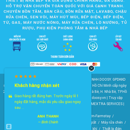
THIẾT BỊ NHÀ BẾP VÀ GIA DỤNG CHÍNH HÃNG, ĐA DẠNG.
HỖ TRỢ VẬN CHUYỂN TOÀN QUỐC VỚI GIÁ CẠNH TRANH.
CHUYÊN BỒN TẮM, BÀN CẦU, BỒN RỬA MẶT, LAVABO, CHẬU
RỬA CHÉN, SEN VÒI, MÁY HÚT MÙI, BẾP ĐIỆN, BẾP ĐIỆN,
TỪ, GAS, MÁY NƯỚC NÓNG, MÁY RỬA CHÉN, LÒ NƯỚNG, TỦ
RƯỢU, PHỤ KIỆN PHÒNG TẮM & NHÀ BẾP
© 2010-2025 Bản quyền nội dung thuộc về CÔNG TY TNHH DOOSY. GPDKKD
Khách hàng nhận xét
số: 0311.807.893 do Sở Kế hoạch và Đầu tư Thành phố Hồ Chí Minh cấp ngày
28/05/2012. Địa chỉ: 2023 Huỳnh Tấn Phát, KP6, TT. Nhà Bè, H. Nhà Bè, TP.Hồ
Giao hàng rất đúng hẹn. Trước ngày lễ 1
Chí Minh. Điện thoại: 028 22 147 801. Email: doosy@doosy.vn | Truy cập
ngày đặt hàng, mặc dù yêu cầu giao ngay
website cùng công ty:
Trang Dịch Vụ Khách Hàng
- HOMEXTRA SERVICES |
sau ...
Công ty TNHH DOOSY
HomeXtra Basics
/
Gói Combo
/
Mộc-Nhà vườn-Farmstay
/
ANH THANH
—
Bình Chánh
Bộ gương tủ chậu
/
Bồn tiểu nam
/
Vòi hồ-Vòi máy giặt
/
Máy rửa chén
/
Máy nước nóng
/
Lò nướng
/
Quạt điều hòa không khí
/
Thiết bị điện