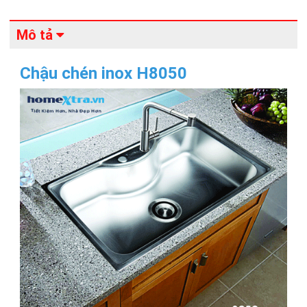
Mô tả
Chậu chén inox H8050