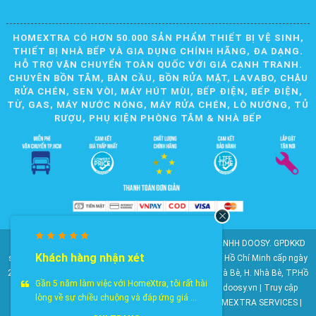
HOMEXTRA CÓ HƠN 50.000 SẢN PHẨM THIẾT BỊ VỆ SINH,
THIẾT BỊ NHÀ BẾP VÀ GIA DỤNG CHÍNH HÃNG, ĐA DẠNG.
HỖ TRỢ VẬN CHUYỂN TOÀN QUỐC VỚI GIÁ CẠNH TRANH.
CHUYÊN BỒN TẮM, BÀN CẦU, BỒN RỬA MẶT, LAVABO, CHẬU
RỬA CHÉN, SEN VÒI, MÁY HÚT MÙI, BẾP ĐIỆN, BẾP ĐIỆN,
TỪ, GAS, MÁY NƯỚC NÓNG, MÁY RỬA CHÉN, LÒ NƯỚNG, TỦ
RƯỢU, PHỤ KIỆN PHÒNG TẮM & NHÀ BẾP
© 2010-2025 Bản quyền nội dung thuộc về CÔNG TY TNHH DOOSY. GPDKKD
Khách hàng nhận xét
số: 0311.807.893 do Sở Kế hoạch và Đầu tư Thành phố Hồ Chí Minh cấp ngày
28/05/2012. Địa chỉ: 2023 Huỳnh Tấn Phát, KP6, TT. Nhà Bè, H. Nhà Bè, TP.Hồ
Gần 5 năm làm việc với HomeXtra, tôi rất hài
Chí Minh. Điện thoại: 028 22 147 801. Email: doosy@doosy.vn | Truy cập
lòng về sự chiều chuộng và đáp ứng giá ...
website cùng công ty:
Trang Dịch Vụ Khách Hàng
- HOMEXTRA SERVICES |