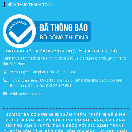
HÌNH THỨC THANH TOÁN
TỔNG ĐÀI HỖ TRỢ 028 22 147 801(8-21H KỂ CẢ T7, CN)
Kênh mua sắm thiết bị vệ sinh, thiết bị bếp và gia dụng giá tốt, uy tín hàng
đầu Việt Nam
2023 Huỳnh Tấn Phát, Nhà Bè, Tp.HCM
Tư vấn Bán hàng: 0972 123 989 | Zalo: 0918 838 498/ 0966 366 899 |
Bảo hành, Sửa chữa: 028 22 147 801
cskh@homextra.vn
HOMEXTRA CÓ HƠN 50.000 SẢN PHẨM THIẾT BỊ VỆ SINH,
THIẾT BỊ NHÀ BẾP VÀ GIA DỤNG CHÍNH HÃNG, ĐA DẠNG.
HỖ TRỢ VẬN CHUYỂN TOÀN QUỐC VỚI GIÁ CẠNH TRANH.
CHUYÊN BỒN TẮM, BÀN CẦU, BỒN RỬA MẶT, LAVABO, CHẬU