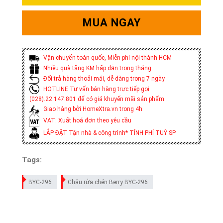
MUA NGAY
Vận chuyển toàn quốc, Miễn phí nội thành HCM
Nhiều quà tặng KM hấp dẫn trong tháng.
Đổi trả hàng thoải mái, dễ dàng trong 7 ngày
HOTLINE Tư vấn bán hàng trực tiếp gọi
(028).22.147.801 để có giá khuyến mãi sản phẩm
Giao hàng bởi HomeXtra.vn trong 4h
VAT: Xuất hoá đơn theo yêu cầu
LẮP ĐẶT Tận nhà & công trình* TÍNH PHÍ TUỲ SP
Tags:
BYC-296
Chậu rửa chén Berry BYC-296