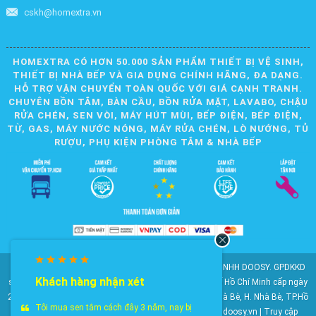
cskh@homextra.vn
HOMEXTRA CÓ HƠN 50.000 SẢN PHẨM THIẾT BỊ VỆ SINH,
THIẾT BỊ NHÀ BẾP VÀ GIA DỤNG CHÍNH HÃNG, ĐA DẠNG.
HỖ TRỢ VẬN CHUYỂN TOÀN QUỐC VỚI GIÁ CẠNH TRANH.
CHUYÊN BỒN TẮM, BÀN CẦU, BỒN RỬA MẶT, LAVABO, CHẬU
RỬA CHÉN, SEN VÒI, MÁY HÚT MÙI, BẾP ĐIỆN, BẾP ĐIỆN,
TỪ, GAS, MÁY NƯỚC NÓNG, MÁY RỬA CHÉN, LÒ NƯỚNG, TỦ
RƯỢU, PHỤ KIỆN PHÒNG TẮM & NHÀ BẾP
© 2010-2025 Bản quyền nội dung thuộc về CÔNG TY TNHH DOOSY. GPDKKD
Khách hàng nhận xét
số: 0311.807.893 do Sở Kế hoạch và Đầu tư Thành phố Hồ Chí Minh cấp ngày
28/05/2012. Địa chỉ: 2023 Huỳnh Tấn Phát, KP6, TT. Nhà Bè, H. Nhà Bè, TP.Hồ
Tôi mua sen tắm cách đây 3 năm, nay bị
Chí Minh. Điện thoại: 028 22 147 801. Email: doosy@doosy.vn | Truy cập