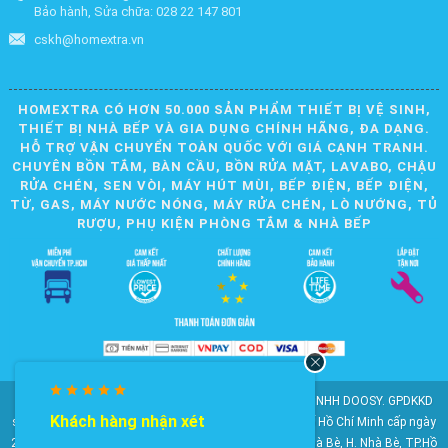
Bảo hành, Sửa chữa: 028 22 147 801
cskh@homextra.vn
HOMEXTRA CÓ HƠN 50.000 SẢN PHẨM THIẾT BỊ VỆ SINH,
THIẾT BỊ NHÀ BẾP VÀ GIA DỤNG CHÍNH HÃNG, ĐA DẠNG.
HỖ TRỢ VẬN CHUYỂN TOÀN QUỐC VỚI GIÁ CẠNH TRANH.
CHUYÊN BỒN TẮM, BÀN CẦU, BỒN RỬA MẶT, LAVABO, CHẬU
RỬA CHÉN, SEN VÒI, MÁY HÚT MÙI, BẾP ĐIỆN, BẾP ĐIỆN,
TỪ, GAS, MÁY NƯỚC NÓNG, MÁY RỬA CHÉN, LÒ NƯỚNG, TỦ
RƯỢU, PHỤ KIỆN PHÒNG TẮM & NHÀ BẾP
© 2010-2025 Bản quyền nội dung thuộc về CÔNG TY TNHH DOOSY. GPDKKD
Khách hàng nhận xét
số: 0311.807.893 do Sở Kế hoạch và Đầu tư Thành phố Hồ Chí Minh cấp ngày
28/05/2012. Địa chỉ: 2023 Huỳnh Tấn Phát, KP6, TT. Nhà Bè, H. Nhà Bè, TP.Hồ