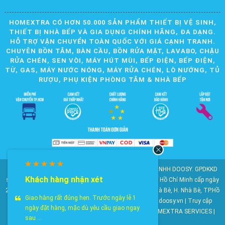
HOMEXTRA CÓ HƠN 50.000 SẢN PHẨM THIẾT BỊ VỆ SINH,
THIẾT BỊ NHÀ BẾP VÀ GIA DỤNG CHÍNH HÃNG, ĐA DẠNG.
HỖ TRỢ VẬN CHUYỂN TOÀN QUỐC VỚI GIÁ CẠNH TRANH.
CHUYÊN BỒN TẮM, BÀN CẦU, BỒN RỬA MẶT, LAVABO, CHẬU
RỬA CHÉN, SEN VÒI, MÁY HÚT MÙI, BẾP ĐIỆN, BẾP ĐIỆN,
TỪ, GAS, MÁY NƯỚC NÓNG, MÁY RỬA CHÉN, LÒ NƯỚNG, TỦ
RƯỢU, PHỤ KIỆN PHÒNG TẮM & NHÀ BẾP
© 2010-2025 Bản quyền nội dung thuộc về CÔNG TY TNHH DOOSY. GPDKKD
Khách hàng nhận xét
số: 0311.807.893 do Sở Kế hoạch và Đầu tư Thành phố Hồ Chí Minh cấp ngày
28/05/2012. Địa chỉ: 2023 Huỳnh Tấn Phát, KP6, TT. Nhà Bè, H. Nhà Bè, TP.Hồ
Giao hàng rất đúng hẹn. Trước ngày lễ 1
Chí Minh. Điện thoại: 028 22 147 801. Email: doosy@doosy.vn | Truy cập
ngày đặt hàng, mặc dù yêu cầu giao ngay
website cùng công ty:
Trang Dịch Vụ Khách Hàng
- HOMEXTRA SERVICES |
sau ...
Công ty TNHH DOOSY