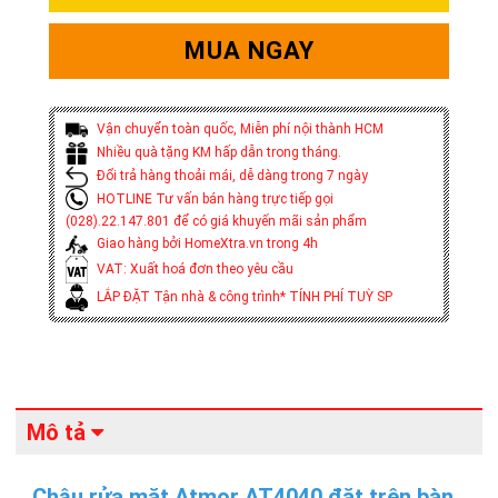
MUA NGAY
Vận chuyển toàn quốc, Miễn phí nội thành HCM
Nhiều quà tặng KM hấp dẫn trong tháng.
Đổi trả hàng thoải mái, dễ dàng trong 7 ngày
HOTLINE Tư vấn bán hàng trực tiếp gọi
(028).22.147.801 để có giá khuyến mãi sản phẩm
Giao hàng bởi HomeXtra.vn trong 4h
VAT: Xuất hoá đơn theo yêu cầu
LẮP ĐẶT Tận nhà & công trình* TÍNH PHÍ TUỲ SP
Mô tả
Chậu rửa mặt Atmor AT4040 đặt trên bàn