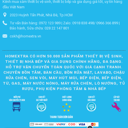
Kênh mua sắm thiết bị vệ sinh, thiết bị bếp và gia dụng giá tốt, uy tín hàng
đầu Việt Nam
2023 Huỳnh Tấn Phát, Nhà Bè, Tp.HCM
Tư vấn Bán hàng: 0972 123 989 | Zalo: 0918 838 498/ 0966 366 899 |
Bảo hành, Sửa chữa: 028 22 147 801
cskh@homextra.vn
HOMEXTRA CÓ HƠN 50.000 SẢN PHẨM THIẾT BỊ VỆ SINH,
THIẾT BỊ NHÀ BẾP VÀ GIA DỤNG CHÍNH HÃNG, ĐA DẠNG.
HỖ TRỢ VẬN CHUYỂN TOÀN QUỐC VỚI GIÁ CẠNH TRANH.
CHUYÊN BỒN TẮM, BÀN CẦU, BỒN RỬA MẶT, LAVABO, CHẬU
RỬA CHÉN, SEN VÒI, MÁY HÚT MÙI, BẾP ĐIỆN, BẾP ĐIỆN,
TỪ, GAS, MÁY NƯỚC NÓNG, MÁY RỬA CHÉN, LÒ NƯỚNG, TỦ
RƯỢU, PHỤ KIỆN PHÒNG TẮM & NHÀ BẾP