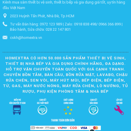
Kênh mua sắm thiết bị vệ sinh, thiết bị bếp và gia dụng giá tốt, uy tín hàng
đầu Việt Nam
2023 Huỳnh Tấn Phát, Nhà Bè, Tp.HCM
Tư vấn Bán hàng: 0972 123 989 | Zalo: 0918 838 498/ 0966 366 899 |
Bảo hành, Sửa chữa: 028 22 147 801
cskh@homextra.vn
HOMEXTRA CÓ HƠN 50.000 SẢN PHẨM THIẾT BỊ VỆ SINH,
THIẾT BỊ NHÀ BẾP VÀ GIA DỤNG CHÍNH HÃNG, ĐA DẠNG.
HỖ TRỢ VẬN CHUYỂN TOÀN QUỐC VỚI GIÁ CẠNH TRANH.
CHUYÊN BỒN TẮM, BÀN CẦU, BỒN RỬA MẶT, LAVABO, CHẬU
RỬA CHÉN, SEN VÒI, MÁY HÚT MÙI, BẾP ĐIỆN, BẾP ĐIỆN,
TỪ, GAS, MÁY NƯỚC NÓNG, MÁY RỬA CHÉN, LÒ NƯỚNG, TỦ
RƯỢU, PHỤ KIỆN PHÒNG TẮM & NHÀ BẾP