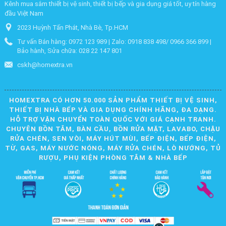
Kênh mua sắm thiết bị vệ sinh, thiết bị bếp và gia dụng giá tốt, uy tín hàng
đầu Việt Nam
2023 Huỳnh Tấn Phát, Nhà Bè, Tp.HCM
Tư vấn Bán hàng: 0972 123 989 | Zalo: 0918 838 498/ 0966 366 899 |
Bảo hành, Sửa chữa: 028 22 147 801
cskh@homextra.vn
HOMEXTRA CÓ HƠN 50.000 SẢN PHẨM THIẾT BỊ VỆ SINH,
THIẾT BỊ NHÀ BẾP VÀ GIA DỤNG CHÍNH HÃNG, ĐA DẠNG.
HỖ TRỢ VẬN CHUYỂN TOÀN QUỐC VỚI GIÁ CẠNH TRANH.
CHUYÊN BỒN TẮM, BÀN CẦU, BỒN RỬA MẶT, LAVABO, CHẬU
RỬA CHÉN, SEN VÒI, MÁY HÚT MÙI, BẾP ĐIỆN, BẾP ĐIỆN,
TỪ, GAS, MÁY NƯỚC NÓNG, MÁY RỬA CHÉN, LÒ NƯỚNG, TỦ
RƯỢU, PHỤ KIỆN PHÒNG TẮM & NHÀ BẾP