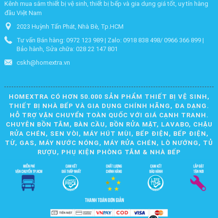
Kênh mua sắm thiết bị vệ sinh, thiết bị bếp và gia dụng giá tốt, uy tín hàng
đầu Việt Nam
2023 Huỳnh Tấn Phát, Nhà Bè, Tp.HCM
Tư vấn Bán hàng: 0972 123 989 | Zalo: 0918 838 498/ 0966 366 899 |
Bảo hành, Sửa chữa: 028 22 147 801
cskh@homextra.vn
HOMEXTRA CÓ HƠN 50.000 SẢN PHẨM THIẾT BỊ VỆ SINH,
THIẾT BỊ NHÀ BẾP VÀ GIA DỤNG CHÍNH HÃNG, ĐA DẠNG.
HỖ TRỢ VẬN CHUYỂN TOÀN QUỐC VỚI GIÁ CẠNH TRANH.
CHUYÊN BỒN TẮM, BÀN CẦU, BỒN RỬA MẶT, LAVABO, CHẬU
RỬA CHÉN, SEN VÒI, MÁY HÚT MÙI, BẾP ĐIỆN, BẾP ĐIỆN,
TỪ, GAS, MÁY NƯỚC NÓNG, MÁY RỬA CHÉN, LÒ NƯỚNG, TỦ
RƯỢU, PHỤ KIỆN PHÒNG TẮM & NHÀ BẾP