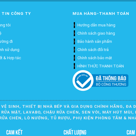
 TIN CÔNG TY
MUA HÀNG-THANH TOÁN
ng tôi
Hướng dẫn mua hàng
ệ
Chính sách giao hàng
ường đi
Bảo hành sản phẩm
ịnh sử dụng
Chính sách đổi trả
ết & Hợp tác
Chính sách bảo mật
HÌNH THỨC THANH TOÁN
 VỆ SINH, THIẾT BỊ NHÀ BẾP VÀ GIA DỤNG CHÍNH HÃNG, ĐA 
ỬA MẶT, LAVABO, CHẬU RỬA CHÉN, SEN VÒI, MÁY HÚT MÙI, 
RỬA CHÉN, LÒ NƯỚNG, TỦ RƯỢU, PHỤ KIỆN PHÒNG TẮM & NH