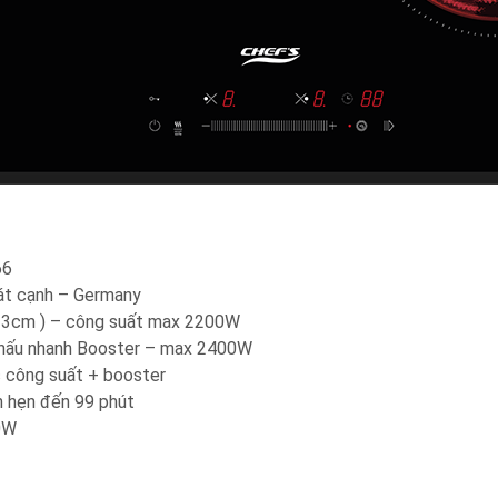
66
vát cạnh – Germany
/ 23cm ) – công suất max 2200W
 nấu nhanh Booster – max 2400W
c công suất + booster
an hẹn đến 99 phút
0W