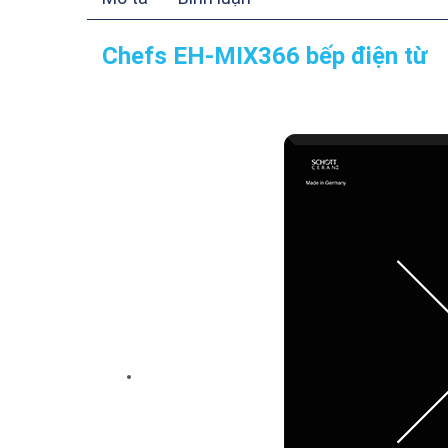
Chefs EH-MIX366 bếp điện từ