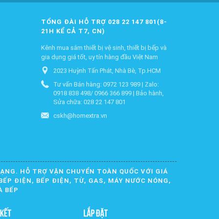
TỔNG ĐÀI HỖ TRỢ 028 22 147 801(8-
21H KỂ CẢ T7, CN)
Kênh mua sắm thiết bị vệ sinh, thiết bị bếp và
gia dụng giá tốt, uy tín hàng đầu Việt Nam
2023 Huỳnh Tấn Phát, Nhà Bè, Tp.HCM
Tư vấn Bán hàng: 0972 123 989 | Zalo:
0918 838 498/ 0966 366 899 | Bảo hành,
Sửa chữa: 028 22 147 801
cskh@homextra.vn
DẠNG. HỖ TRỢ VẬN CHUYỂN TOÀN QUỐC VỚI GIÁ
BẾP ĐIỆN, BẾP ĐIỆN, TỪ, GAS, MÁY NƯỚC NÓNG,
À BẾP