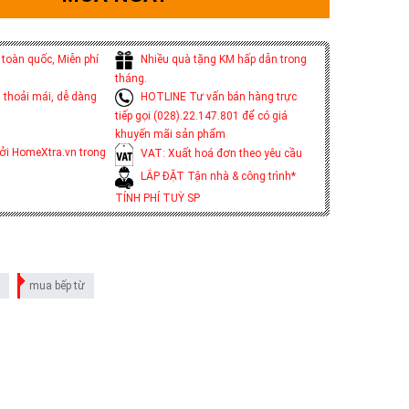
toàn quốc, Miễn phí
Nhiều quà tặng KM hấp dẫn trong
tháng.
 thoải mái, dễ dàng
HOTLINE Tư vấn bán hàng trực
tiếp gọi (028).22.147.801 để có giá
khuyến mãi sản phẩm
ởi HomeXtra.vn trong
VAT: Xuất hoá đơn theo yêu cầu
LẮP ĐẶT Tận nhà & công trình*
TÍNH PHÍ TUỲ SP
mua bếp từ