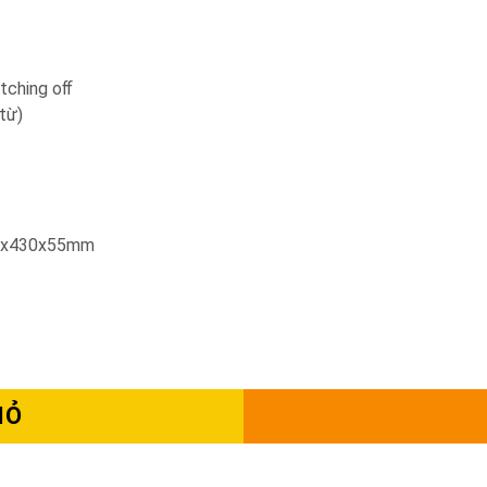
tching oﬀ
từ)
730x430x55mm
IỎ