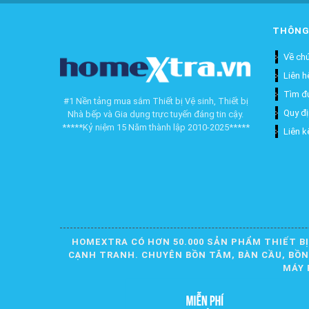
THÔNG
Về chú
Liên h
Tìm đ
#1 Nền tảng mua sắm Thiết bị Vệ sinh, Thiết bị
Quy đ
Nhà bếp và Gia dụng trực tuyến đáng tin cậy.
*****Kỷ niệm 15 Năm thành lập 2010-2025*****
Liên k
HOMEXTRA CÓ HƠN 50.000 SẢN PHẨM THIẾT BỊ
CẠNH TRANH. CHUYÊN BỒN TẮM, BÀN CẦU, BỒN R
MÁY 