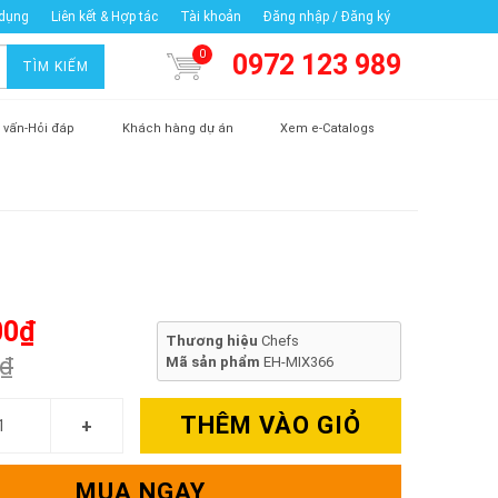
 dụng
Liên kết & Hợp tác
Tài khoản
Đăng nhập / Đăng ký
0
0972 123 989
TÌM KIẾM
 vấn-Hỏi đáp
Khách hàng dự án
Xem e-Catalogs
00₫
Thương hiệu
Chefs
0₫
Mã sản phẩm
EH-MIX366
THÊM VÀO GIỎ
MUA NGAY