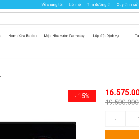
Về chúng tôi
Liên hệ
Tìm đường đi
Quy định sử
o
HomeXtra Basics
Mộc-Nhà vườn-Farmstay
Lắp đặt-Dịch vụ
Tư
ừ
16.575.0
- 15%
19.500.00