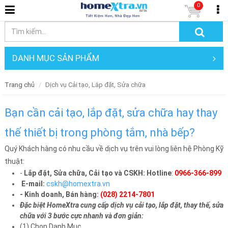
0
DANH MỤC SẢN PHẨM
Trang chủ
Dịch vụ Cải tạo, Lắp đặt, Sửa chữa
Bạn cần cải tạo, lắp đặt, sửa chữa hay thay
thế thiết bị trong phòng tắm, nhà bếp?
Quý Khách hàng có nhu cầu về dịch vụ trên vui lòng liên hệ Phòng Kỹ
thuật:
-
Lắp đặt, Sửa chữa, Cải tạo và CSKH:
Hotline
:
0966-366-899
E-mail:
cskh@homextra.vn
- Kinh doanh, Bán hàng:
(028) 2214-7801
Đặc biệt HomeXtra cung cấp dịch vụ cải tạo, lắp đặt, thay thế, sửa
chữa với 3 bước cực nhanh và đơn giản:
(1) Chọn Danh Mục