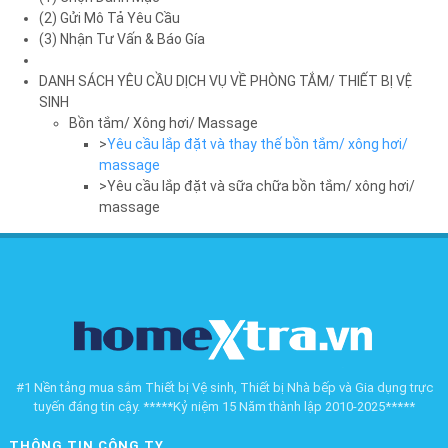
(2) Gửi Mô Tả Yêu Cầu
(3) Nhận Tư Vấn & Báo Gía
DANH SÁCH YÊU CẦU DỊCH VỤ VỀ PHÒNG TẮM/ THIẾT BỊ VỆ
SINH
Bồn tắm/ Xông hơi/ Massage
>
Yêu cầu lắp đặt và thay thế bồn tắm/ xông hơi/
massage
>Yêu cầu lắp đặt và sữa chữa bồn tắm/ xông hơi/
massage
#1 Nền tảng mua sắm Thiết bị Vệ sinh, Thiết bị Nhà bếp và Gia dụng trực
tuyến đáng tin cậy. *****Kỷ niệm 15 Năm thành lập 2010-2025*****
THÔNG TIN CÔNG TY