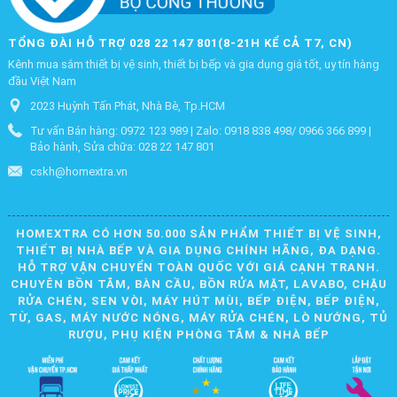
TỔNG ĐÀI HỖ TRỢ 028 22 147 801(8-21H KỂ CẢ T7, CN)
Kênh mua sắm thiết bị vệ sinh, thiết bị bếp và gia dụng giá tốt, uy tín hàng
đầu Việt Nam
2023 Huỳnh Tấn Phát, Nhà Bè, Tp.HCM
Tư vấn Bán hàng: 0972 123 989 | Zalo: 0918 838 498/ 0966 366 899 |
Bảo hành, Sửa chữa: 028 22 147 801
cskh@homextra.vn
HOMEXTRA CÓ HƠN 50.000 SẢN PHẨM THIẾT BỊ VỆ SINH,
THIẾT BỊ NHÀ BẾP VÀ GIA DỤNG CHÍNH HÃNG, ĐA DẠNG.
HỖ TRỢ VẬN CHUYỂN TOÀN QUỐC VỚI GIÁ CẠNH TRANH.
CHUYÊN BỒN TẮM, BÀN CẦU, BỒN RỬA MẶT, LAVABO, CHẬU
RỬA CHÉN, SEN VÒI, MÁY HÚT MÙI, BẾP ĐIỆN, BẾP ĐIỆN,
TỪ, GAS, MÁY NƯỚC NÓNG, MÁY RỬA CHÉN, LÒ NƯỚNG, TỦ
RƯỢU, PHỤ KIỆN PHÒNG TẮM & NHÀ BẾP