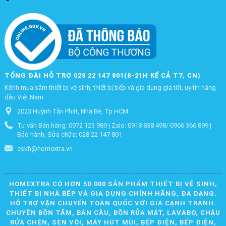
TỔNG ĐÀI HỖ TRỢ 028 22 147 801(8-21H KỂ CẢ T7, CN)
Kênh mua sắm thiết bị vệ sinh, thiết bị bếp và gia dụng giá tốt, uy tín hàng
đầu Việt Nam
2023 Huỳnh Tấn Phát, Nhà Bè, Tp.HCM
Tư vấn Bán hàng: 0972 123 989 | Zalo: 0918 838 498/ 0966 366 899 |
Bảo hành, Sửa chữa: 028 22 147 801
cskh@homextra.vn
HOMEXTRA CÓ HƠN 50.000 SẢN PHẨM THIẾT BỊ VỆ SINH,
THIẾT BỊ NHÀ BẾP VÀ GIA DỤNG CHÍNH HÃNG, ĐA DẠNG.
HỖ TRỢ VẬN CHUYỂN TOÀN QUỐC VỚI GIÁ CẠNH TRANH.
CHUYÊN BỒN TẮM, BÀN CẦU, BỒN RỬA MẶT, LAVABO, CHẬU
RỬA CHÉN, SEN VÒI, MÁY HÚT MÙI, BẾP ĐIỆN, BẾP ĐIỆN,