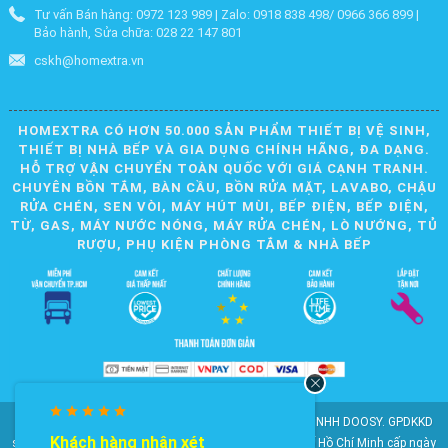
Tư vấn Bán hàng: 0972 123 989 | Zalo: 0918 838 498/ 0966 366 899 |
Bảo hành, Sửa chữa: 028 22 147 801
cskh@homextra.vn
HOMEXTRA CÓ HƠN 50.000 SẢN PHẨM THIẾT BỊ VỆ SINH,
THIẾT BỊ NHÀ BẾP VÀ GIA DỤNG CHÍNH HÃNG, ĐA DẠNG.
HỖ TRỢ VẬN CHUYỂN TOÀN QUỐC VỚI GIÁ CẠNH TRANH.
CHUYÊN BỒN TẮM, BÀN CẦU, BỒN RỬA MẶT, LAVABO, CHẬU
RỬA CHÉN, SEN VÒI, MÁY HÚT MÙI, BẾP ĐIỆN, BẾP ĐIỆN,
TỪ, GAS, MÁY NƯỚC NÓNG, MÁY RỬA CHÉN, LÒ NƯỚNG, TỦ
RƯỢU, PHỤ KIỆN PHÒNG TẮM & NHÀ BẾP
© 2010-2025 Bản quyền nội dung thuộc về CÔNG TY TNHH DOOSY. GPDKKD
Khách hàng nhận xét
số: 0311.807.893 do Sở Kế hoạch và Đầu tư Thành phố Hồ Chí Minh cấp ngày