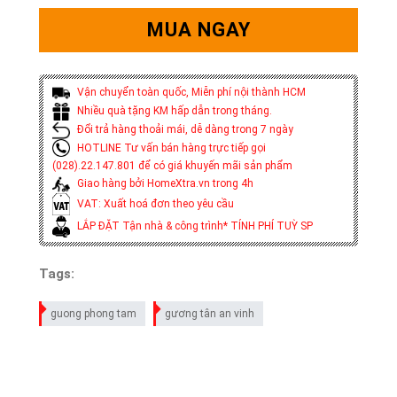
MUA NGAY
Vận chuyển toàn quốc, Miễn phí nội thành HCM
Nhiều quà tặng KM hấp dẫn trong tháng.
Đổi trả hàng thoải mái, dễ dàng trong 7 ngày
HOTLINE Tư vấn bán hàng trực tiếp gọi
(028).22.147.801 để có giá khuyến mãi sản phẩm
Giao hàng bởi HomeXtra.vn trong 4h
VAT: Xuất hoá đơn theo yêu cầu
LẮP ĐẶT Tận nhà & công trình* TÍNH PHÍ TUỲ SP
Tags:
guong phong tam
gương tân an vinh