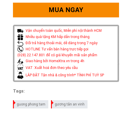
MUA NGAY
Vận chuyển toàn quốc, Miễn phí nội thành HCM
Nhiều quà tặng KM hấp dẫn trong tháng.
Đổi trả hàng thoải mái, dễ dàng trong 7 ngày
HOTLINE Tư vấn bán hàng trực tiếp gọi
(028).22.147.801 để có giá khuyến mãi sản phẩm
Giao hàng bởi HomeXtra.vn trong 4h
VAT: Xuất hoá đơn theo yêu cầu
LẮP ĐẶT Tận nhà & công trình* TÍNH PHÍ TUỲ SP
Tags:
guong phong tam
gương tân an vinh