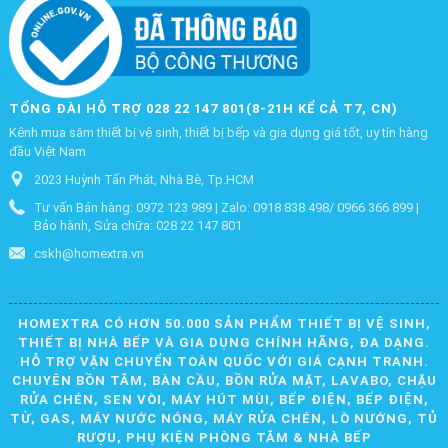
TỔNG ĐÀI HỖ TRỢ 028 22 147 801(8-21H KỂ CẢ T7, CN)
Kênh mua sắm thiết bị vệ sinh, thiết bị bếp và gia dụng giá tốt, uy tín hàng
đầu Việt Nam
2023 Huỳnh Tấn Phát, Nhà Bè, Tp.HCM
Tư vấn Bán hàng: 0972 123 989 | Zalo: 0918 838 498/ 0966 366 899 |
Bảo hành, Sửa chữa: 028 22 147 801
cskh@homextra.vn
HOMEXTRA CÓ HƠN 50.000 SẢN PHẨM THIẾT BỊ VỆ SINH,
THIẾT BỊ NHÀ BẾP VÀ GIA DỤNG CHÍNH HÃNG, ĐA DẠNG.
HỖ TRỢ VẬN CHUYỂN TOÀN QUỐC VỚI GIÁ CẠNH TRANH.
CHUYÊN BỒN TẮM, BÀN CẦU, BỒN RỬA MẶT, LAVABO, CHẬU
RỬA CHÉN, SEN VÒI, MÁY HÚT MÙI, BẾP ĐIỆN, BẾP ĐIỆN,
TỪ, GAS, MÁY NƯỚC NÓNG, MÁY RỬA CHÉN, LÒ NƯỚNG, TỦ
RƯỢU, PHỤ KIỆN PHÒNG TẮM & NHÀ BẾP