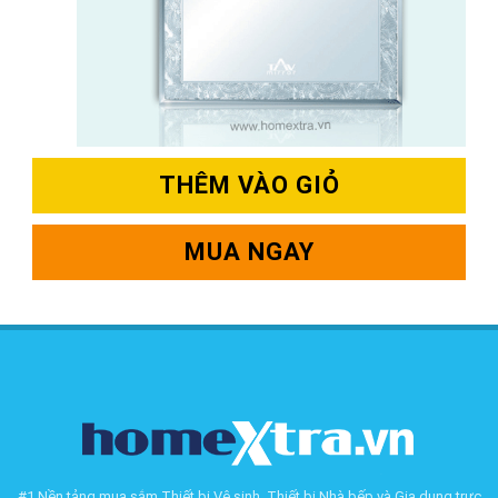
THÊM VÀO GIỎ
MUA NGAY
#1 Nền tảng mua sắm Thiết bị Vệ sinh, Thiết bị Nhà bếp và Gia dụng trực