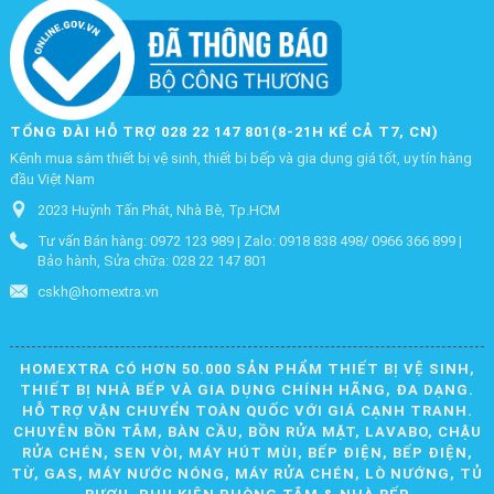
TỔNG ĐÀI HỖ TRỢ 028 22 147 801(8-21H KỂ CẢ T7, CN)
Kênh mua sắm thiết bị vệ sinh, thiết bị bếp và gia dụng giá tốt, uy tín hàng
đầu Việt Nam
2023 Huỳnh Tấn Phát, Nhà Bè, Tp.HCM
Tư vấn Bán hàng: 0972 123 989 | Zalo: 0918 838 498/ 0966 366 899 |
Bảo hành, Sửa chữa: 028 22 147 801
cskh@homextra.vn
HOMEXTRA CÓ HƠN 50.000 SẢN PHẨM THIẾT BỊ VỆ SINH,
THIẾT BỊ NHÀ BẾP VÀ GIA DỤNG CHÍNH HÃNG, ĐA DẠNG.
HỖ TRỢ VẬN CHUYỂN TOÀN QUỐC VỚI GIÁ CẠNH TRANH.
CHUYÊN BỒN TẮM, BÀN CẦU, BỒN RỬA MẶT, LAVABO, CHẬU
RỬA CHÉN, SEN VÒI, MÁY HÚT MÙI, BẾP ĐIỆN, BẾP ĐIỆN,
TỪ, GAS, MÁY NƯỚC NÓNG, MÁY RỬA CHÉN, LÒ NƯỚNG, TỦ