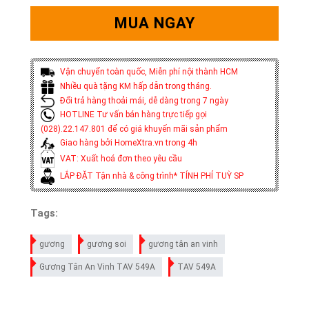
MUA NGAY
Vận chuyển toàn quốc, Miễn phí nội thành HCM
Nhiều quà tặng KM hấp dẫn trong tháng.
Đổi trả hàng thoải mái, dễ dàng trong 7 ngày
HOTLINE Tư vấn bán hàng trực tiếp gọi
(028).22.147.801 để có giá khuyến mãi sản phẩm
Giao hàng bởi HomeXtra.vn trong 4h
VAT: Xuất hoá đơn theo yêu cầu
LẮP ĐẶT Tận nhà & công trình* TÍNH PHÍ TUỲ SP
Tags:
gương
gương soi
gương tân an vinh
Gương Tân An Vinh TAV 549A
TAV 549A