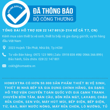
TỔNG ĐÀI HỖ TRỢ 028 22 147 801(8-21H KỂ CẢ T7, CN)
Kênh mua sắm thiết bị vệ sinh, thiết bị bếp và gia dụng giá tốt, uy tín hàng
đầu Việt Nam
2023 Huỳnh Tấn Phát, Nhà Bè, Tp.HCM
Tư vấn Bán hàng: 0972 123 989 | Zalo: 0918 838 498/ 0966 366 899 |
Bảo hành, Sửa chữa: 028 22 147 801
cskh@homextra.vn
HOMEXTRA CÓ HƠN 50.000 SẢN PHẨM THIẾT BỊ VỆ SINH,
THIẾT BỊ NHÀ BẾP VÀ GIA DỤNG CHÍNH HÃNG, ĐA DẠNG.
HỖ TRỢ VẬN CHUYỂN TOÀN QUỐC VỚI GIÁ CẠNH TRANH.
CHUYÊN BỒN TẮM, BÀN CẦU, BỒN RỬA MẶT, LAVABO, CHẬU
RỬA CHÉN, SEN VÒI, MÁY HÚT MÙI, BẾP ĐIỆN, BẾP ĐIỆN,
TỪ, GAS, MÁY NƯỚC NÓNG, MÁY RỬA CHÉN, LÒ NƯỚNG, TỦ