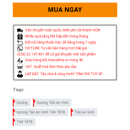
MUA NGAY
Vận chuyển toàn quốc, Miễn phí nội thành HCM
Nhiều quà tặng KM hấp dẫn trong tháng.
Đổi trả hàng thoải mái, dễ dàng trong 7 ngày
HOTLINE Tư vấn bán hàng trực tiếp gọi
(028).22.147.801 để có giá khuyến mãi sản phẩm
Giao hàng bởi HomeXtra.vn trong 4h
VAT: Xuất hoá đơn theo yêu cầu
LẮP ĐẶT Tận nhà & công trình* TÍNH PHÍ TUỲ SP
Tags:
Gương
Gương Tân An Vinh
Gương Tân An Vinh TAV 787B
Tân An Vinh
TAV 787B