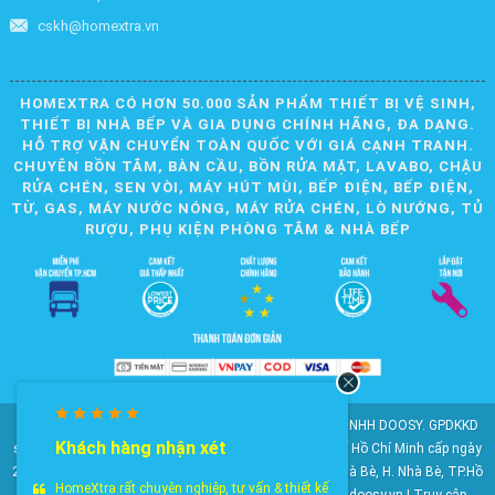
cskh@homextra.vn
HOMEXTRA CÓ HƠN 50.000 SẢN PHẨM THIẾT BỊ VỆ SINH,
THIẾT BỊ NHÀ BẾP VÀ GIA DỤNG CHÍNH HÃNG, ĐA DẠNG.
HỖ TRỢ VẬN CHUYỂN TOÀN QUỐC VỚI GIÁ CẠNH TRANH.
CHUYÊN BỒN TẮM, BÀN CẦU, BỒN RỬA MẶT, LAVABO, CHẬU
RỬA CHÉN, SEN VÒI, MÁY HÚT MÙI, BẾP ĐIỆN, BẾP ĐIỆN,
TỪ, GAS, MÁY NƯỚC NÓNG, MÁY RỬA CHÉN, LÒ NƯỚNG, TỦ
RƯỢU, PHỤ KIỆN PHÒNG TẮM & NHÀ BẾP
© 2010-2025 Bản quyền nội dung thuộc về CÔNG TY TNHH DOOSY. GPDKKD
Khách hàng nhận xét
số: 0311.807.893 do Sở Kế hoạch và Đầu tư Thành phố Hồ Chí Minh cấp ngày
28/05/2012. Địa chỉ: 2023 Huỳnh Tấn Phát, KP6, TT. Nhà Bè, H. Nhà Bè, TP.Hồ
HomeXtra rất chuyên nghiệp, tư vấn & thiết kế
Chí Minh. Điện thoại: 028 22 147 801. Email: doosy@doosy.vn | Truy cập